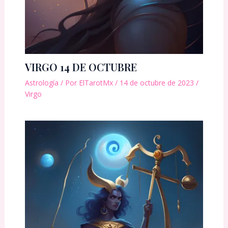
VIRGO 14 DE OCTUBRE
Astrología
/ Por
ElTarotMx
/
14 de octubre de 2023
/
Virgo