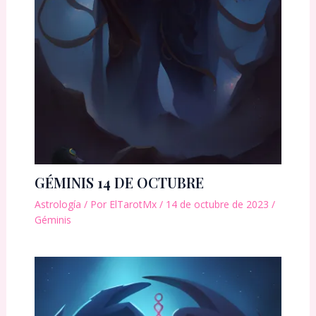
GÉMINIS 14 DE OCTUBRE
Astrología
/ Por
ElTarotMx
/
14 de octubre de 2023
/
Géminis