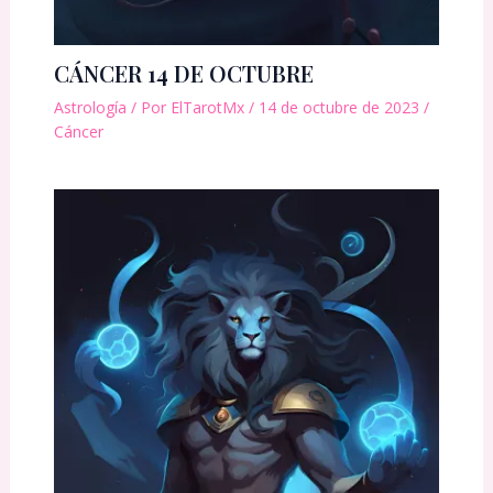
CÁNCER 14 DE OCTUBRE
Astrología
/ Por
ElTarotMx
/
14 de octubre de 2023
/
Cáncer