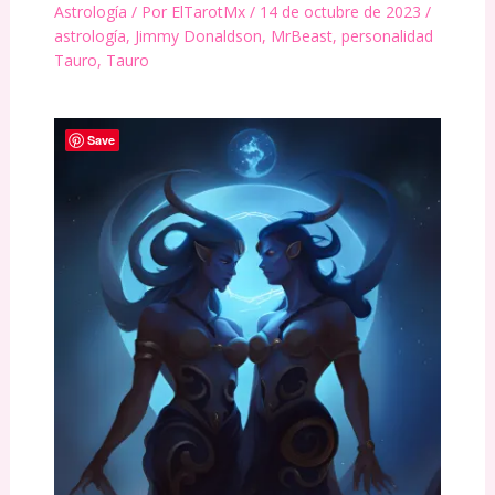
Astrología
/ Por
ElTarotMx
/
14 de octubre de 2023
/
astrología
,
Jimmy Donaldson
,
MrBeast
,
personalidad
Tauro
,
Tauro
Save