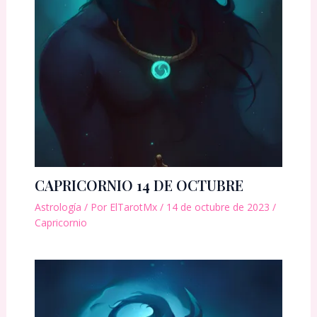
CAPRICORNIO 14 DE OCTUBRE
Astrología
/ Por
ElTarotMx
/
14 de octubre de 2023
/
Capricornio