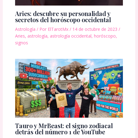
Aries: descubre su personalidad y
secretos del horóscopo occidental
Astrología
/ Por
ElTarotMx
/
14 de octubre de 2023
/
Aries
,
astrología
,
astrología occidental
,
horóscopo
,
signos
Tauro y MrBeast: el signo zodiacal
detrás del número 1 de YouTube