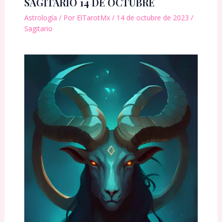
SAGITARIO 14 DE OCTUBRE
Astrología
/ Por
ElTarotMx
/
14 de octubre de 2023
/
Sagitario