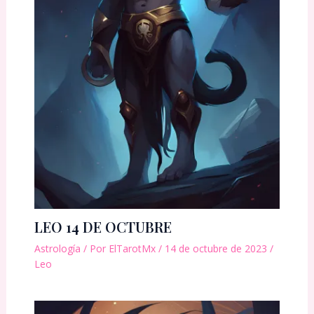
LEO 14 DE OCTUBRE
Astrología
/ Por
ElTarotMx
/
14 de octubre de 2023
/
Leo