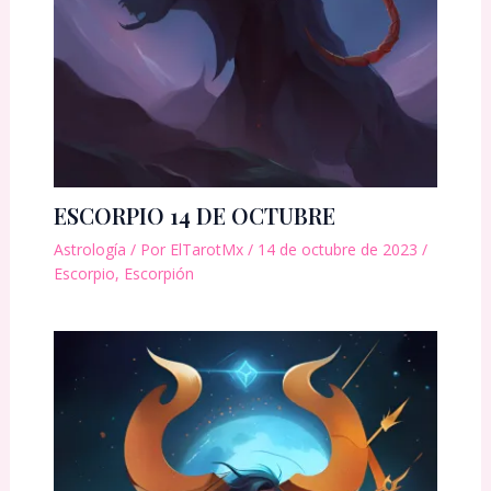
ESCORPIO 14 DE OCTUBRE
Astrología
/ Por
ElTarotMx
/
14 de octubre de 2023
/
Escorpio
,
Escorpión