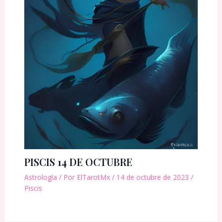
PISCIS 14 DE OCTUBRE
Astrología
/ Por
ElTarotMx
/
14 de octubre de 2023
/
Piscis