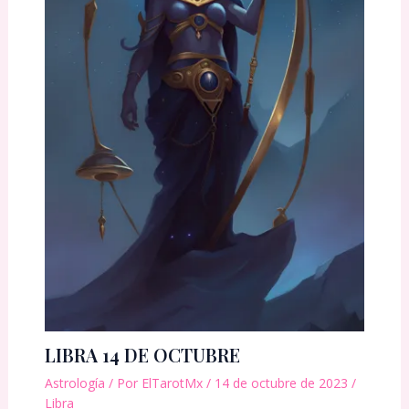
LIBRA 14 DE OCTUBRE
Astrología
/ Por
ElTarotMx
/
14 de octubre de 2023
/
Libra