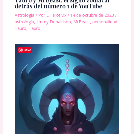
detrás del número 1 de YouTube
Astrología
/ Por
ElTarotMx
/
14 de octubre de 2023
/
astrología
,
Jimmy Donaldson
,
MrBeast
,
personalidad
Tauro
,
Tauro
Save