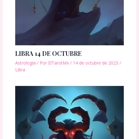
LIBRA 14 DE OCTUBRE
Astrología
/ Por
ElTarotMx
/
14 de octubre de 2023
/
Libra