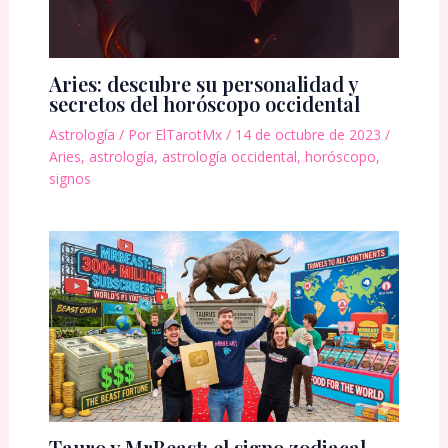
Aries: descubre su personalidad y
secretos del horóscopo occidental
Astrología
/ Por
ElTarotMx
/
14 de octubre de 2023
/
Aries
,
astrología
,
astrología occidental
,
horóscopo
,
signos
Tauro y MrBeast: el signo zodiacal