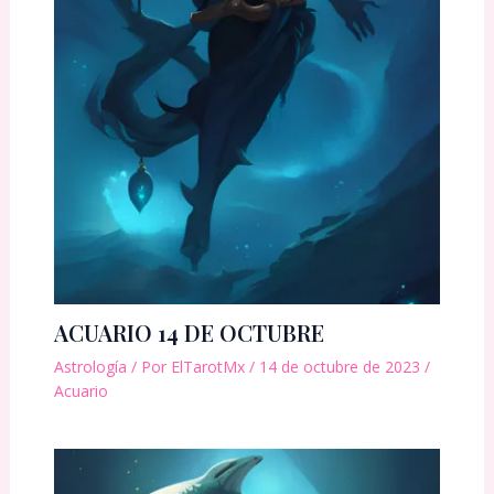
ACUARIO 14 DE OCTUBRE
Astrología
/ Por
ElTarotMx
/
14 de octubre de 2023
/
Acuario