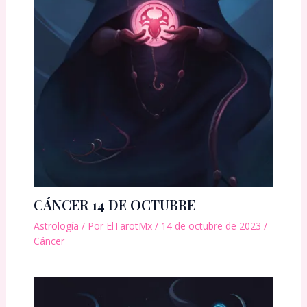
CÁNCER 14 DE OCTUBRE
Astrología
/ Por
ElTarotMx
/
14 de octubre de 2023
/
Cáncer