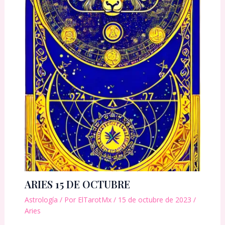
ARIES 15 DE OCTUBRE
Astrología
/ Por
ElTarotMx
/
15 de octubre de 2023
/
Aries