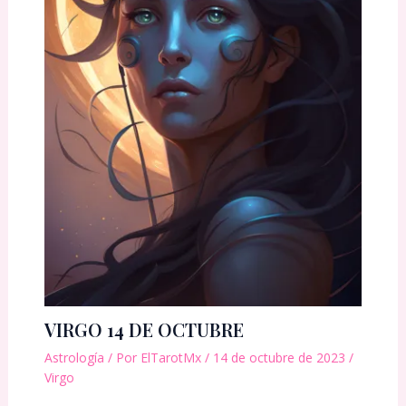
VIRGO 14 DE OCTUBRE
Astrología
/ Por
ElTarotMx
/
14 de octubre de 2023
/
Virgo