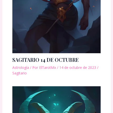
SAGITARIO 14 DE OCTUBRE
Astrología
/ Por
ElTarotMx
/
14 de octubre de 2023
/
Sagitario