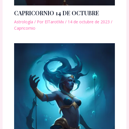
CAPRICORNIO 14 DE OCTUBRE
Astrología
/ Por
ElTarotMx
/
14 de octubre de 2023
/
Capricornio