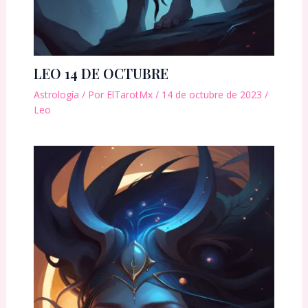
LEO 14 DE OCTUBRE
Astrología
/ Por
ElTarotMx
/
14 de octubre de 2023
/
Leo