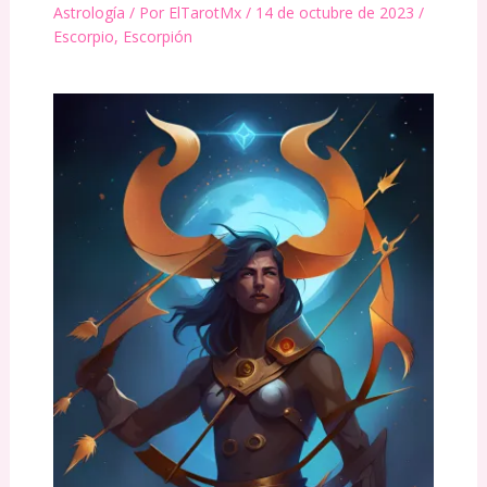
Astrología
/ Por
ElTarotMx
/
14 de octubre de 2023
/
Escorpio
,
Escorpión