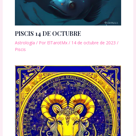
PISCIS 14 DE OCTUBRE
Astrología
/ Por
ElTarotMx
/
14 de octubre de 2023
/
Piscis