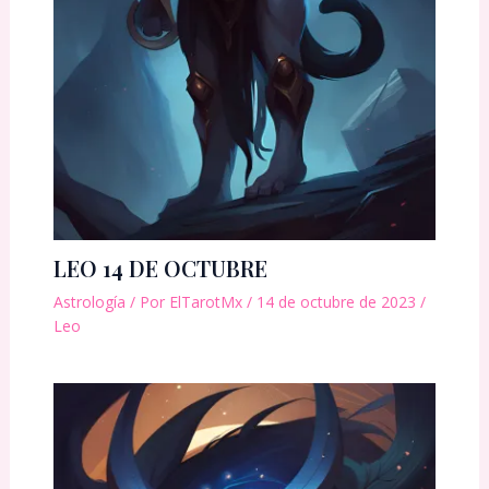
LEO 14 DE OCTUBRE
Astrología
/ Por
ElTarotMx
/
14 de octubre de 2023
/
Leo