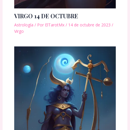
VIRGO 14 DE OCTUBRE
Astrología
/ Por
ElTarotMx
/
14 de octubre de 2023
/
Virgo