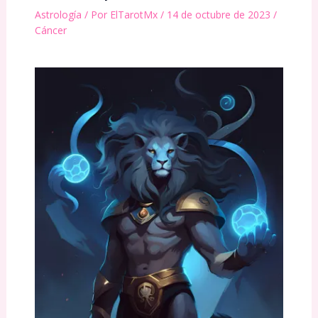
Astrología
/ Por
ElTarotMx
/
14 de octubre de 2023
/
Cáncer