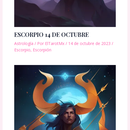
ESCORPIO 14 DE OCTUBRE
Astrología
/ Por
ElTarotMx
/
14 de octubre de 2023
/
Escorpio
,
Escorpión