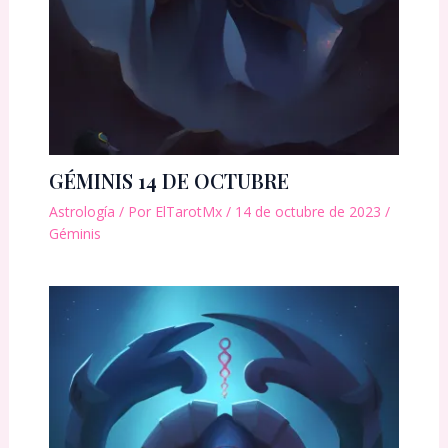
GÉMINIS 14 DE OCTUBRE
Astrología
/ Por
ElTarotMx
/
14 de octubre de 2023
/
Géminis