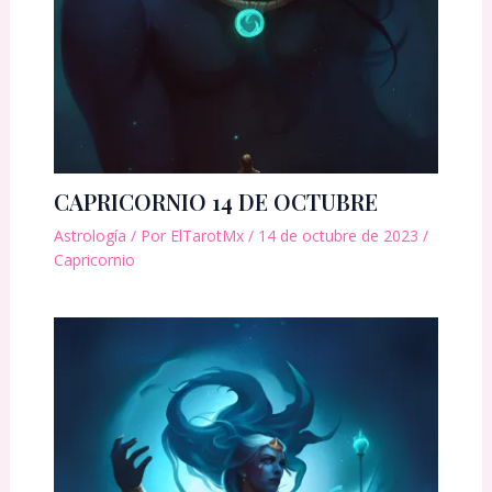
CAPRICORNIO 14 DE OCTUBRE
Astrología
/ Por
ElTarotMx
/
14 de octubre de 2023
/
Capricornio