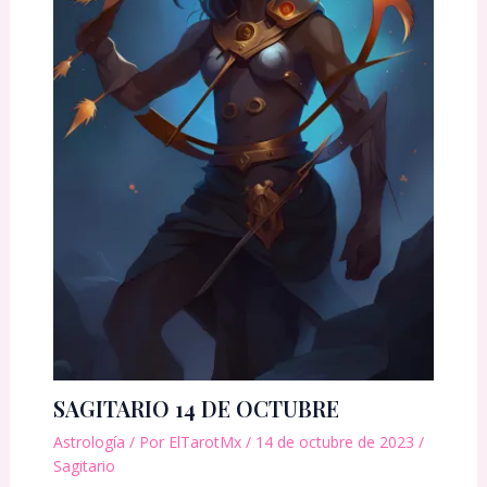
SAGITARIO 14 DE OCTUBRE
Astrología
/ Por
ElTarotMx
/
14 de octubre de 2023
/
Sagitario