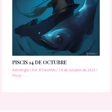
PISCIS 14 DE OCTUBRE
Astrología
/ Por
ElTarotMx
/
14 de octubre de 2023
/
Piscis