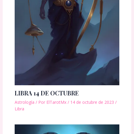
LIBRA 14 DE OCTUBRE
Astrología
/ Por
ElTarotMx
/
14 de octubre de 2023
/
Libra