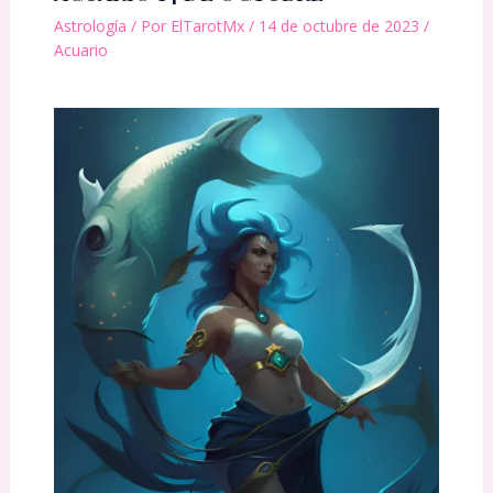
Astrología
/ Por
ElTarotMx
/
14 de octubre de 2023
/
Acuario