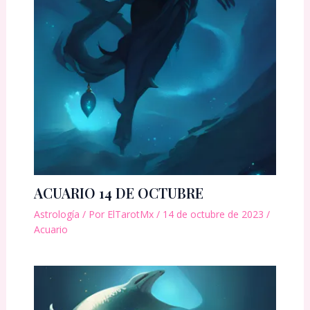
ACUARIO 14 DE OCTUBRE
Astrología
/ Por
ElTarotMx
/
14 de octubre de 2023
/
Acuario