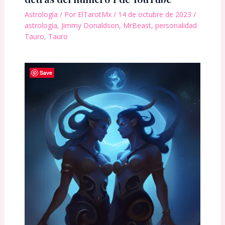
Astrología
/ Por
ElTarotMx
/
14 de octubre de 2023
/
astrología
,
Jimmy Donaldson
,
MrBeast
,
personalidad
Tauro
,
Tauro
Save