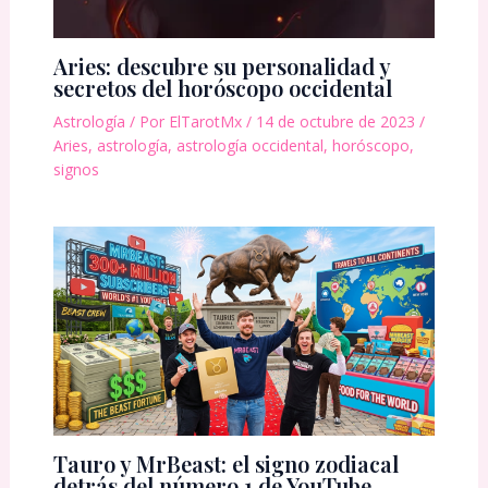
Aries: descubre su personalidad y
secretos del horóscopo occidental
Astrología
/ Por
ElTarotMx
/
14 de octubre de 2023
/
Aries
,
astrología
,
astrología occidental
,
horóscopo
,
signos
Tauro y MrBeast: el signo zodiacal
detrás del número 1 de YouTube