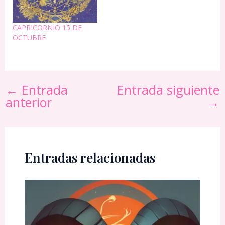
mejor para ti. No eres
una persona que
acostumbre estar
CAPRICORNIO 15 DE
pidiendo, estar rogando.…
OCTUBRE
←
Entrada
Entrada siguiente
anterior
→
Entradas relacionadas