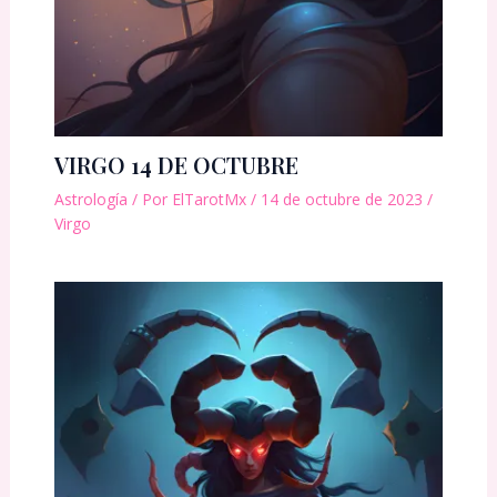
VIRGO 14 DE OCTUBRE
Astrología
/ Por
ElTarotMx
/
14 de octubre de 2023
/
Virgo