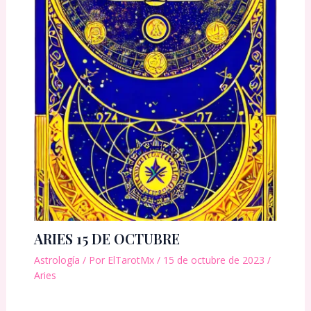
ARIES 15 DE OCTUBRE
Astrología
/ Por
ElTarotMx
/
15 de octubre de 2023
/
Aries