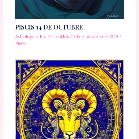
PISCIS 14 DE OCTUBRE
Astrología
/ Por
ElTarotMx
/
14 de octubre de 2023
/
Piscis