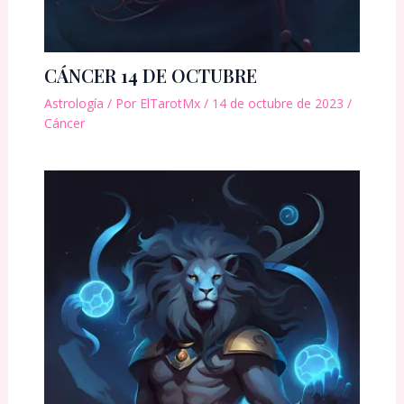
CÁNCER 14 DE OCTUBRE
Astrología
/ Por
ElTarotMx
/
14 de octubre de 2023
/
Cáncer