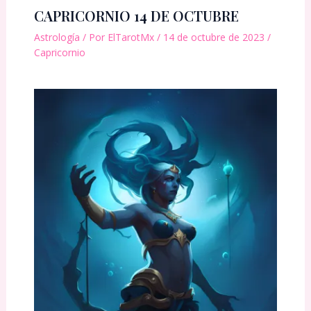
CAPRICORNIO 14 DE OCTUBRE
Astrología
/ Por
ElTarotMx
/
14 de octubre de 2023
/
Capricornio