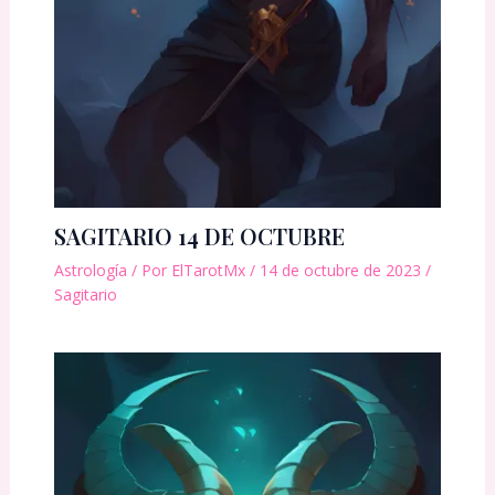
SAGITARIO 14 DE OCTUBRE
Astrología
/ Por
ElTarotMx
/
14 de octubre de 2023
/
Sagitario