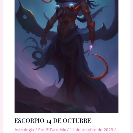
ESCORPIO 14 DE OCTUBRE
Astrología
/ Por
ElTarotMx
/
14 de octubre de 2023
/