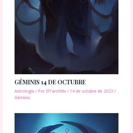
GÉMINIS 14 DE OCTUBRE
Astrología
/ Por
ElTarotMx
/
14 de octubre de 2023
/
Géminis