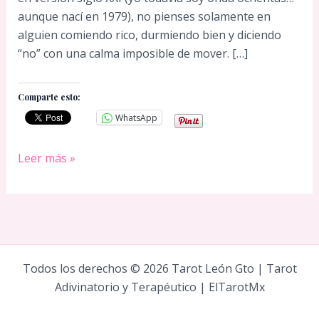
aunque nací en 1979), no pienses solamente en
alguien comiendo rico, durmiendo bien y diciendo
“no” con una calma imposible de mover. […]
Comparte esto:
WhatsApp
Tauro
Leer más »
y
MrBeast:
el
signo
zodiacal
Todos los derechos © 2026 Tarot León Gto | Tarot
detrás
Adivinatorio y Terapéutico | ElTarotMx
del
número