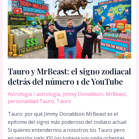
Tauro y MrBeast: el signo zodiacal
detrás del número 1 de YouTube
Astrología
/
astrología
,
Jimmy Donaldson
,
MrBeast
,
personalidad Tauro
,
Tauro
Tauro: por qué Jimmy Donaldson MrBeast es el
epítome del signo más poderoso del zodiaco actual
Si quieres entendernos a nosotros los Tauro pero
en versión siglo XXI (yo todavía soy onda ochentas…