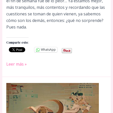
el fin de semana fue de lo peor… Ya estamos mejor,
más tranquilos, más contentos y recordando que las
cuestiones se toman de quien vienen, ya sabemos
cómo son los demás, entonces: ¿qué no sorprende?
Pues nada.
Comparte esto:
WhatsApp
TAURO
Leer más »
25
DE
OCTUBRE