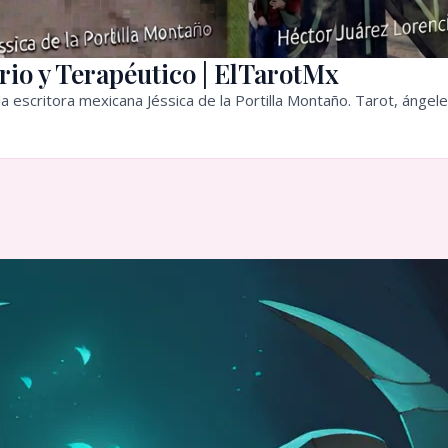
rio y Terapéutico | ElTarotMx
a escritora mexicana Jéssica de la Portilla Montaño. Tarot, ángele