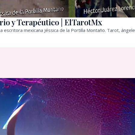
rio y Terapéutico | ElTarotMx
a escritora mexicana Jéssica de la Portilla Montaño. Tarot, ángele