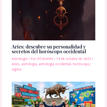
Aries: descubre su personalidad y
secretos del horóscopo occidental
Astrología
/ Por
ElTarotMx
/
14 de octubre de 2023
/
Aries
,
astrología
,
astrología occidental
,
horóscopo
,
signos