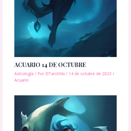
ACUARIO 14 DE OCTUBRE
Astrología
/ Por
ElTarotMx
/
14 de octubre de 2023
/
Acuario