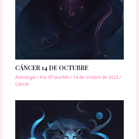
CÁNCER 14 DE OCTUBRE
Astrología
/ Por
ElTarotMx
/
14 de octubre de 2023
/
Cáncer