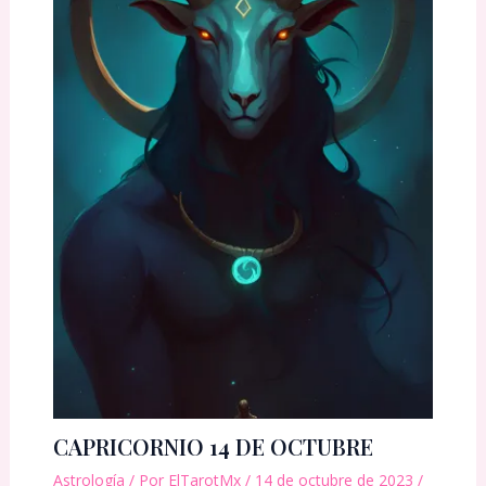
CAPRICORNIO 14 DE OCTUBRE
Astrología
/ Por
ElTarotMx
/
14 de octubre de 2023
/