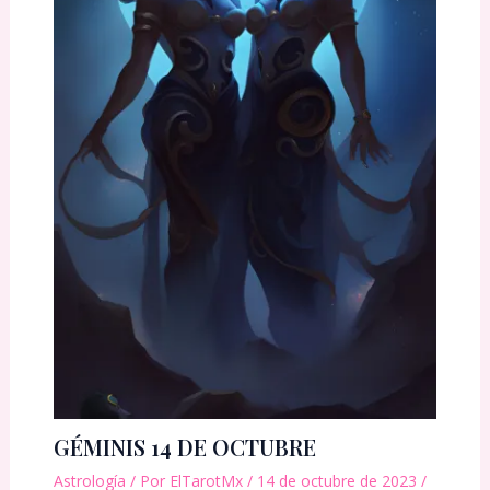
GÉMINIS 14 DE OCTUBRE
Astrología
/ Por
ElTarotMx
/
14 de octubre de 2023
/