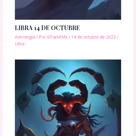
LIBRA 14 DE OCTUBRE
Astrología
/ Por
ElTarotMx
/
14 de octubre de 2023
/
Libra