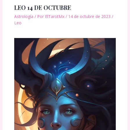
LEO 14 DE OCTUBRE
Astrología
/ Por
ElTarotMx
/
14 de octubre de 2023
/
Leo