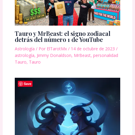
Tauro y MrBeast: el signo zodiacal
detrás del número 1 de YouTube
Astrología
/ Por
ElTarotMx
/
14 de octubre de 2023
/
astrología
,
Jimmy Donaldson
,
MrBeast
,
personalidad
Tauro
,
Tauro
Save