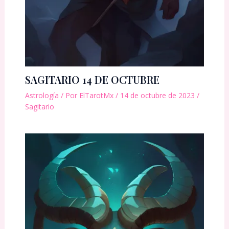
SAGITARIO 14 DE OCTUBRE
Astrología
/ Por
ElTarotMx
/
14 de octubre de 2023
/
Sagitario