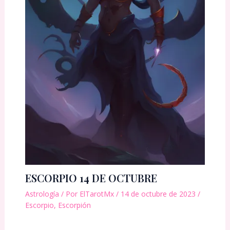
ESCORPIO 14 DE OCTUBRE
Astrología
/ Por
ElTarotMx
/
14 de octubre de 2023
/
Escorpio
,
Escorpión