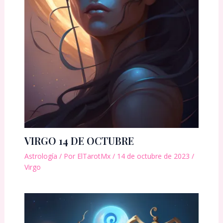
VIRGO 14 DE OCTUBRE
Astrología
/ Por
ElTarotMx
/
14 de octubre de 2023
/
Virgo