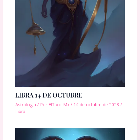
LIBRA 14 DE OCTUBRE
Astrología
/ Por
ElTarotMx
/
14 de octubre de 2023
/
Libra