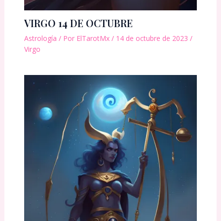
VIRGO 14 DE OCTUBRE
Astrología
/ Por
ElTarotMx
/
14 de octubre de 2023
/
Virgo