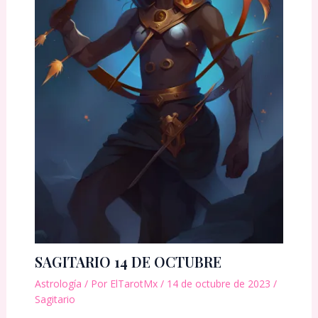
SAGITARIO 14 DE OCTUBRE
Astrología
/ Por
ElTarotMx
/
14 de octubre de 2023
/
Sagitario