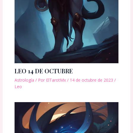
LEO 14 DE OCTUBRE
Astrología
/ Por
ElTarotMx
/
14 de octubre de 2023
/
Leo