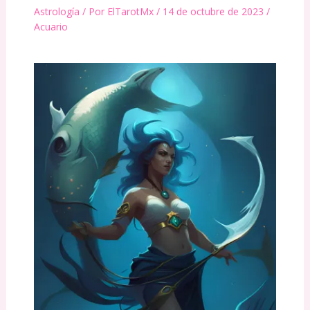
Astrología
/ Por
ElTarotMx
/
14 de octubre de 2023
/
Acuario