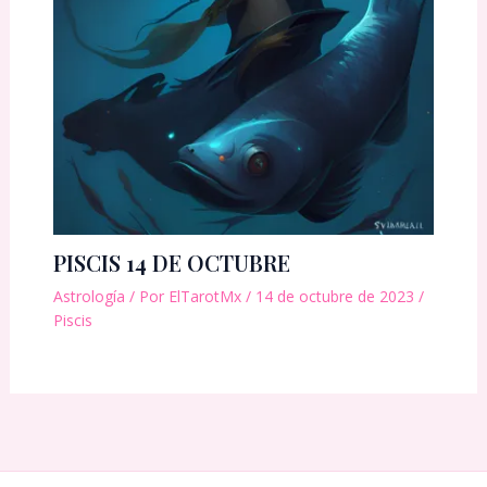
PISCIS 14 DE OCTUBRE
Astrología
/ Por
ElTarotMx
/
14 de octubre de 2023
/
Piscis