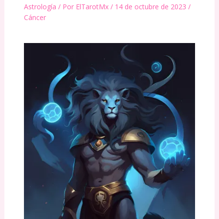
Astrología
/ Por
ElTarotMx
/
14 de octubre de 2023
/
Cáncer