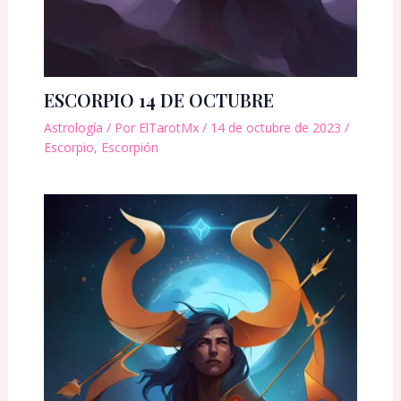
ESCORPIO 14 DE OCTUBRE
Astrología
/ Por
ElTarotMx
/
14 de octubre de 2023
/
Escorpio
,
Escorpión