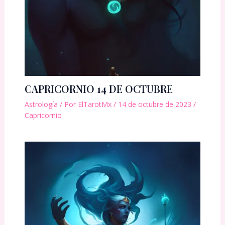
CAPRICORNIO 14 DE OCTUBRE
Astrología
/ Por
ElTarotMx
/
14 de octubre de 2023
/
Capricornio