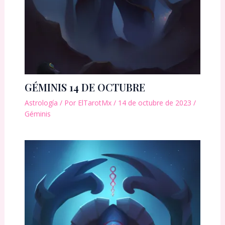
GÉMINIS 14 DE OCTUBRE
Astrología
/ Por
ElTarotMx
/
14 de octubre de 2023
/
Géminis