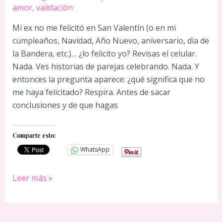
amor
,
validación
Mi ex no me felicitó en San Valentín (o en mi
cumpleaños, Navidad, Año Nuevo, aniversario, día de
la Bandera, etc.)… ¿lo felicito yo? Revisas el celular.
Nada. Ves historias de parejas celebrando. Nada. Y
entonces la pregunta aparece: ¿qué significa que no
me haya felicitado? Respira. Antes de sacar
conclusiones y de que hagas
Comparte esto:
WhatsApp
Mi
Leer más »
ex
no
me