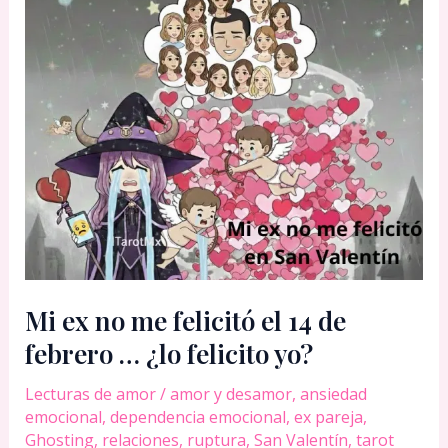
alejando
de
mí:
qué
hacer
Mi ex no me felicitó el 14 de
febrero … ¿lo felicito yo?
Lecturas de amor
/
amor y desamor
,
ansiedad
emocional
,
dependencia emocional
,
ex pareja
,
Ghosting
,
relaciones
,
ruptura
,
San Valentín
,
tarot