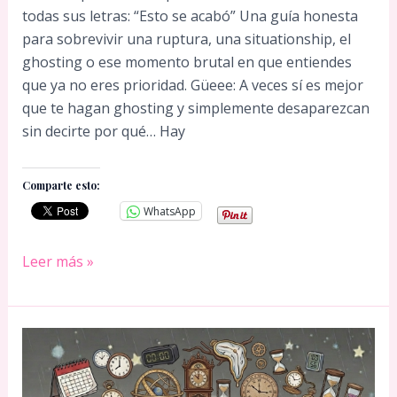
todas sus letras: “Esto se acabó” Una guía honesta
para sobrevivir una ruptura, una situationship, el
ghosting o ese momento brutal en que entiendes
que ya no eres prioridad. Güeee: A veces sí es mejor
que te hagan ghosting y simplemente desaparezcan
sin decirte por qué… Hay
Comparte esto:
WhatsApp
Cómo
Leer más »
superar
una
ruptura
cuando
te