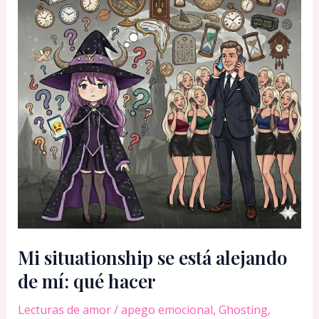
dicen:
Esto
se
acabó
Mi situationship se está alejando
de mí: qué hacer
Lecturas de amor
/
apego emocional
,
Ghosting
,