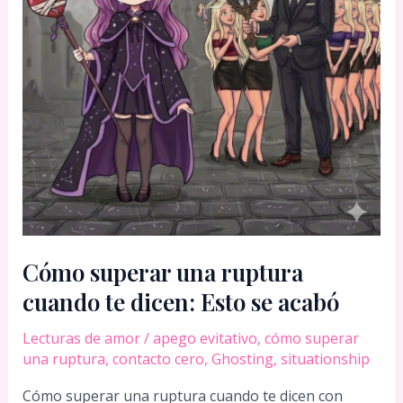
Cómo superar una ruptura
cuando te dicen: Esto se acabó
Lecturas de amor
/
apego evitativo
,
cómo superar
una ruptura
,
contacto cero
,
Ghosting
,
situationship
Cómo superar una ruptura cuando te dicen con