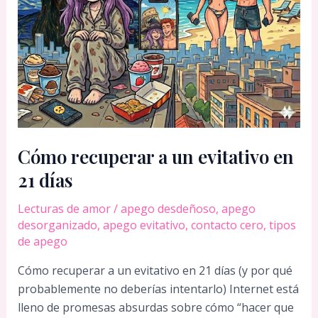
Cómo recuperar a un evitativo en
21 días
Lecturas de amor
/
apego desdeñoso
,
apego
desorganizado
,
apego evitativo
,
contacto cero
,
tipos
de apego
Cómo recuperar a un evitativo en 21 días (y por qué
probablemente no deberías intentarlo) Internet está
lleno de promesas absurdas sobre cómo “hacer que