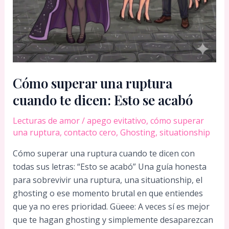
Cómo superar una ruptura
cuando te dicen: Esto se acabó
Lecturas de amor
/
apego evitativo
,
cómo superar
una ruptura
,
contacto cero
,
Ghosting
,
situationship
Cómo superar una ruptura cuando te dicen con
todas sus letras: “Esto se acabó” Una guía honesta
para sobrevivir una ruptura, una situationship, el
ghosting o ese momento brutal en que entiendes
que ya no eres prioridad. Güeee: A veces sí es mejor
que te hagan ghosting y simplemente desaparezcan