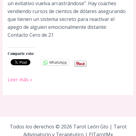
un evitativo vuelva arrastrándose”. Hay coaches
vendiendo cursos de cientos de dólares asegurando
que tienen un sistema secreto para reactivar el
apego de alguien emocionalmente distante:
Contacto Cero de 21
Comparte esto:
WhatsApp
Cómo
Leer más »
recuperar
a
un
evitativo
en
Todos los derechos © 2026 Tarot León Gto | Tarot
21
Adivinatorio y Terapéutico | ElTarotMx
días