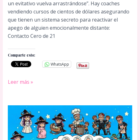
un evitativo vuelva arrastrándose”. Hay coaches
vendiendo cursos de cientos de dólares asegurando
que tienen un sistema secreto para reactivar el
apego de alguien emocionalmente distante:
Contacto Cero de 21
Comparte esto:
WhatsApp
Cómo
Leer más »
recuperar
a
un
evitativo
en
21
días