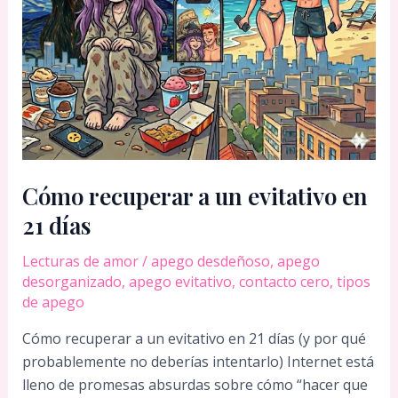
Cómo recuperar a un evitativo en
21 días
Lecturas de amor
/
apego desdeñoso
,
apego
desorganizado
,
apego evitativo
,
contacto cero
,
tipos
de apego
Cómo recuperar a un evitativo en 21 días (y por qué
probablemente no deberías intentarlo) Internet está
lleno de promesas absurdas sobre cómo “hacer que