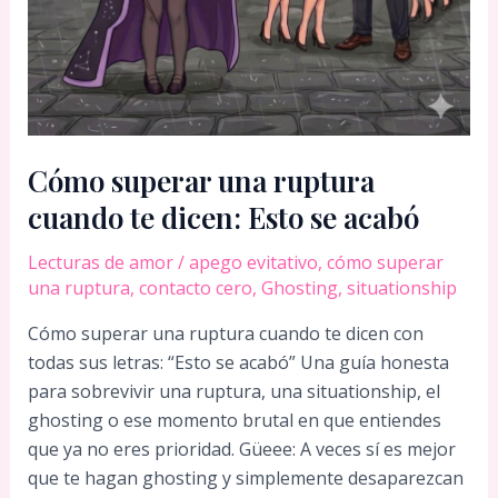
Cómo superar una ruptura
cuando te dicen: Esto se acabó
Lecturas de amor
/
apego evitativo
,
cómo superar
una ruptura
,
contacto cero
,
Ghosting
,
situationship
Cómo superar una ruptura cuando te dicen con
todas sus letras: “Esto se acabó” Una guía honesta
para sobrevivir una ruptura, una situationship, el
ghosting o ese momento brutal en que entiendes
que ya no eres prioridad. Güeee: A veces sí es mejor
que te hagan ghosting y simplemente desaparezcan