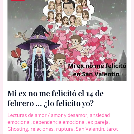
Mi ex no me felicitó el 14 de
febrero … ¿lo felicito yo?
Lecturas de amor
/
amor y desamor
,
ansiedad
emocional
,
dependencia emocional
,
ex pareja
,
Ghosting
,
relaciones
,
ruptura
,
San Valentín
,
tarot