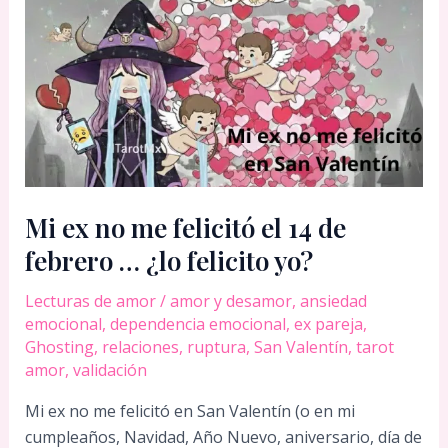
doler
Mi ex no me felicitó el 14 de
febrero … ¿lo felicito yo?
Lecturas de amor
/
amor y desamor
,
ansiedad
emocional
,
dependencia emocional
,
ex pareja
,
Ghosting
,
relaciones
,
ruptura
,
San Valentín
,
tarot
amor
,
validación
Mi ex no me felicitó en San Valentín (o en mi
cumpleaños, Navidad, Año Nuevo, aniversario, día de