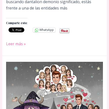
buscando dantalion demonio significado, estás
frente a una de las entidades más
Comparte esto:
WhatsApp
Dantalion:
Leer más »
el
demonio
de
dominio
y
amor