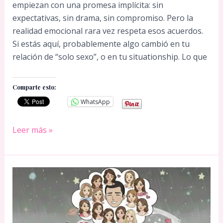
empiezan con una promesa implícita: sin
expectativas, sin drama, sin compromiso. Pero la
realidad emocional rara vez respeta esos acuerdos.
Si estás aquí, probablemente algo cambió en tu
relación de “solo sexo”, o en tu situationship. Lo que
Comparte esto:
WhatsApp
Cómo
Leer más »
superar
una
relación
casual
cuando
empieza
a