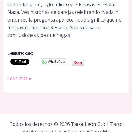
la Bandera, etc.)… ¿lo felicito yo? Revisas el celular.
Nada. Ves historias de parejas celebrando. Nada. Y
entonces la pregunta aparece: ¿qué significa que no
me haya felicitado? Respira. Antes de sacar
conclusiones y de que hagas
Comparte esto:
WhatsApp
Mi
Leer más »
ex
no
me
felicitó
el
14
Todos los derechos © 2026 Tarot León Gto | Tarot
de
Adivinatorio y Terapéutico | ElTarotMx