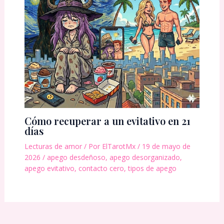
Cómo recuperar a un evitativo en 21
días
Lecturas de amor
/ Por
ElTarotMx
/
19 de mayo de
2026
/
apego desdeñoso
,
apego desorganizado
,
apego evitativo
,
contacto cero
,
tipos de apego