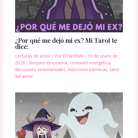
¿Por qué me dejó mi ex? Mi Tarot te
dice:
Lecturas de amor
/ Por
ElTarotMx
/
10 de enero de
2026
/
bloqueo emocional
,
conexión energética
,
decisiones sentimentales
,
relaciones kármicas
,
tarot
del amor