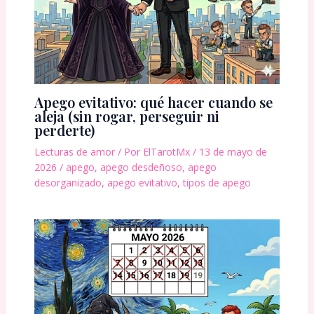
Apego evitativo: qué hacer cuando se
aleja (sin rogar, perseguir ni
perderte)
Lecturas de amor
/ Por
ElTarotMx
/
13 de mayo de
2026
/
apego
,
apego desdeñoso
,
apego
desorganizado
,
apego evitativo
,
tipos de apego