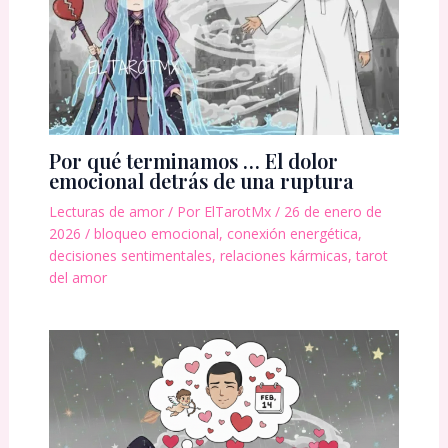
Por qué terminamos … El dolor
emocional detrás de una ruptura
Lecturas de amor
/ Por
ElTarotMx
/
26 de enero de
2026
/
bloqueo emocional
,
conexión energética
,
decisiones sentimentales
,
relaciones kármicas
,
tarot
del amor