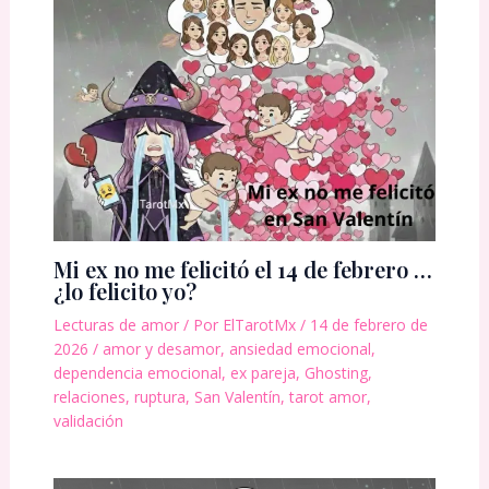
Mi ex no me felicitó el 14 de febrero …
¿lo felicito yo?
Lecturas de amor
/ Por
ElTarotMx
/
14 de febrero de
2026
/
amor y desamor
,
ansiedad emocional
,
dependencia emocional
,
ex pareja
,
Ghosting
,
relaciones
,
ruptura
,
San Valentín
,
tarot amor
,
validación