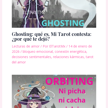
Ghosting: qué es. Mi Tarot contesta:
¿por qué te dejó?
Lecturas de amor
/ Por
ElTarotMx
/
14 de enero de
2026
/
bloqueo emocional
,
conexión energética
,
decisiones sentimentales
,
relaciones kármicas
,
tarot
del amor