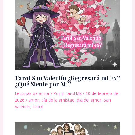
Tarot San Valentín ¿Regresará mi Ex?
¿Qué Siente por Mí?
Lecturas de amor
/ Por
ElTarotMx
/
10 de febrero de
2026
/
amor
,
día de la amistad
,
día del amor
,
San
Valentín
,
Tarot