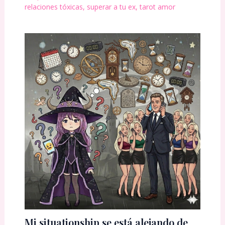
relaciones tóxicas
,
superar a tu ex
,
tarot amor
Mi situationship se está alejando de