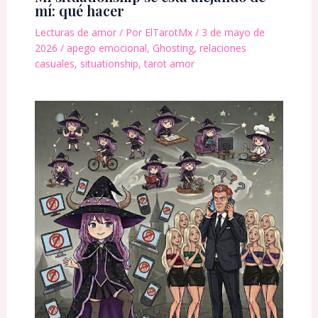
mí: qué hacer
Lecturas de amor
/ Por
ElTarotMx
/
3 de mayo de
2026
/
apego emocional
,
Ghosting
,
relaciones
casuales
,
situationship
,
tarot amor