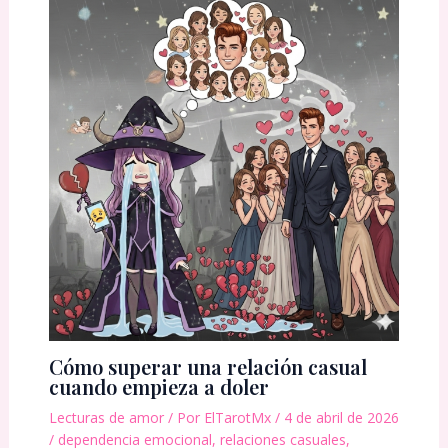
Cómo superar una relación casual
cuando empieza a doler
Lecturas de amor
/ Por
ElTarotMx
/
4 de abril de 2026
/
dependencia emocional
,
relaciones casuales
,