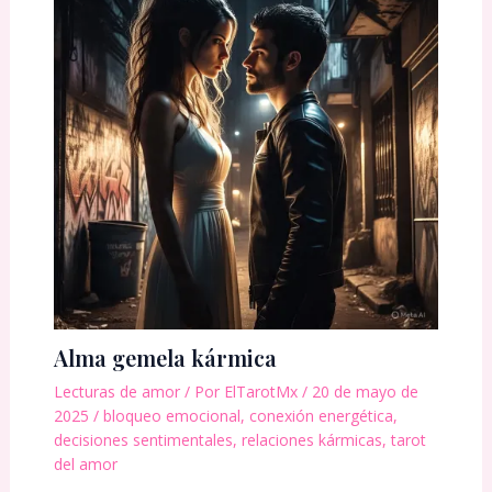
Alma gemela kármica
Lecturas de amor
/ Por
ElTarotMx
/
20 de mayo de
2025
/
bloqueo emocional
,
conexión energética
,
decisiones sentimentales
,
relaciones kármicas
,
tarot
del amor