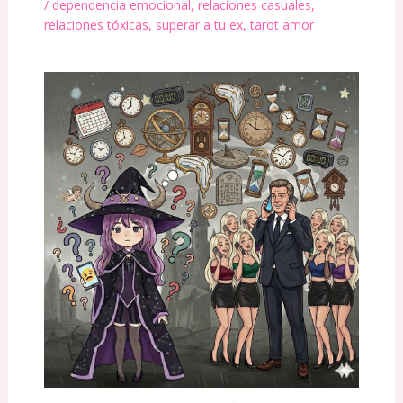
/
dependencia emocional
,
relaciones casuales
,
relaciones tóxicas
,
superar a tu ex
,
tarot amor