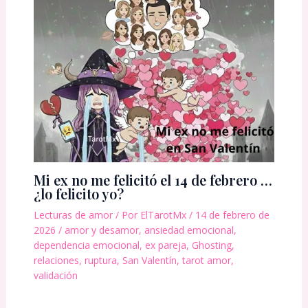
Mi ex no me felicitó el 14 de febrero …
¿lo felicito yo?
Lecturas de amor
/ Por
ElTarotMx
/
14 de febrero de
2026
/
amor y desamor
,
ansiedad emocional
,
dependencia emocional
,
ex pareja
,
Ghosting
,
relaciones
,
ruptura
,
San Valentín
,
tarot amor
,
validación