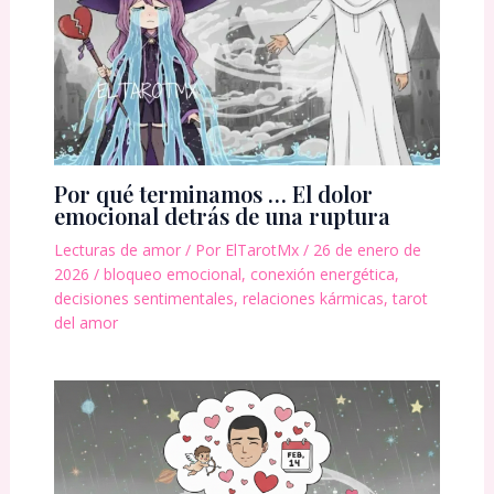
Por qué terminamos … El dolor
emocional detrás de una ruptura
Lecturas de amor
/ Por
ElTarotMx
/
26 de enero de
2026
/
bloqueo emocional
,
conexión energética
,
decisiones sentimentales
,
relaciones kármicas
,
tarot
del amor