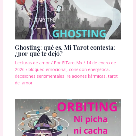
Ghosting: qué es. Mi Tarot contesta:
¿por qué te dejó?
Lecturas de amor
/ Por
ElTarotMx
/
14 de enero de
2026
/
bloqueo emocional
,
conexión energética
,
decisiones sentimentales
,
relaciones kármicas
,
tarot
del amor