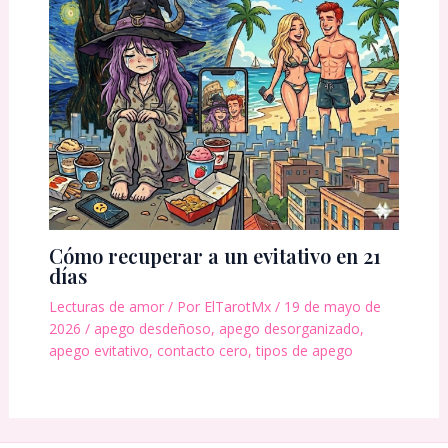
Cómo recuperar a un evitativo en 21
días
Lecturas de amor
/ Por
ElTarotMx
/
19 de mayo de
2026
/
apego desdeñoso
,
apego desorganizado
,
apego evitativo
,
contacto cero
,
tipos de apego