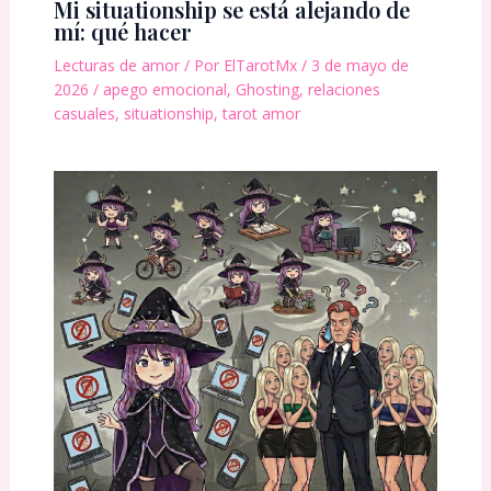
Mi situationship se está alejando de
mí: qué hacer
Lecturas de amor
/ Por
ElTarotMx
/
3 de mayo de
2026
/
apego emocional
,
Ghosting
,
relaciones
casuales
,
situationship
,
tarot amor