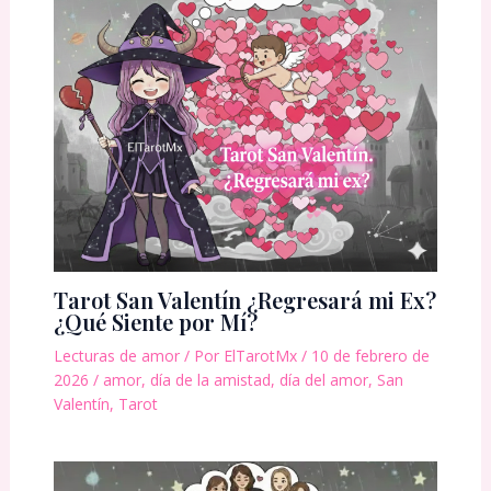
Tarot San Valentín ¿Regresará mi Ex?
¿Qué Siente por Mí?
Lecturas de amor
/ Por
ElTarotMx
/
10 de febrero de
2026
/
amor
,
día de la amistad
,
día del amor
,
San
Valentín
,
Tarot