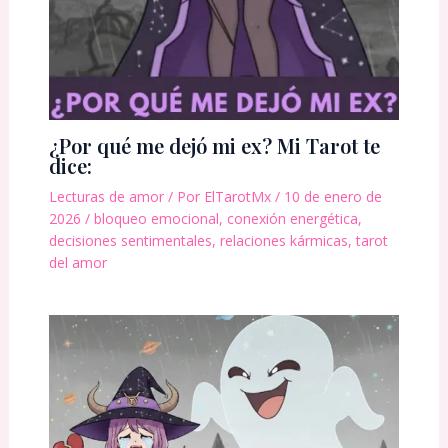
¿Por qué me dejó mi ex? Mi Tarot te
dice:
Lecturas de amor
/ Por
ElTarotMx
/
10 de enero de
2026
/
bloqueo emocional
,
conexión energética
,
decisiones sentimentales
,
relaciones kármicas
,
tarot
del amor