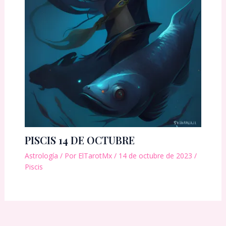
PISCIS 14 DE OCTUBRE
Astrología
/ Por
ElTarotMx
/
14 de octubre de 2023
/
Piscis