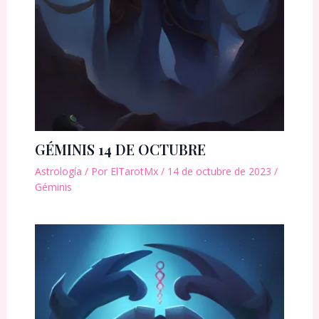
GÉMINIS 14 DE OCTUBRE
Astrología
/ Por
ElTarotMx
/
14 de octubre de 2023
/
Géminis