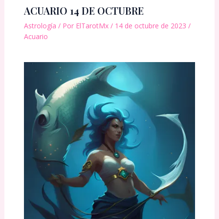
ACUARIO 14 DE OCTUBRE
Astrología
/ Por
ElTarotMx
/
14 de octubre de 2023
/
Acuario