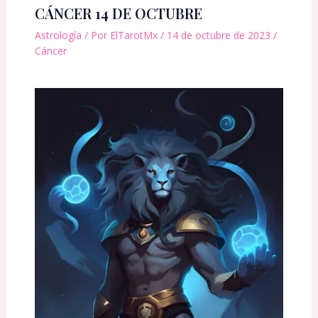
CÁNCER 14 DE OCTUBRE
Astrología
/ Por
ElTarotMx
/
14 de octubre de 2023
/
Cáncer