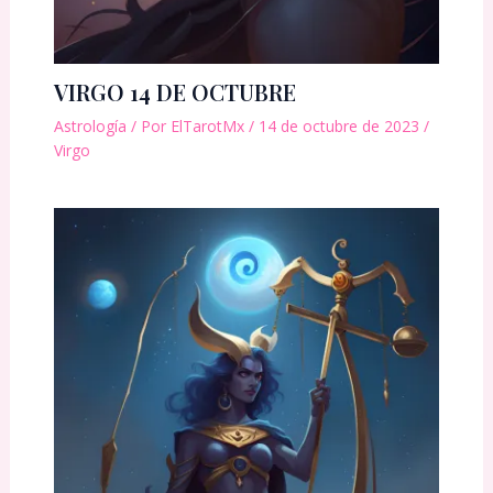
VIRGO 14 DE OCTUBRE
Astrología
/ Por
ElTarotMx
/
14 de octubre de 2023
/
Virgo