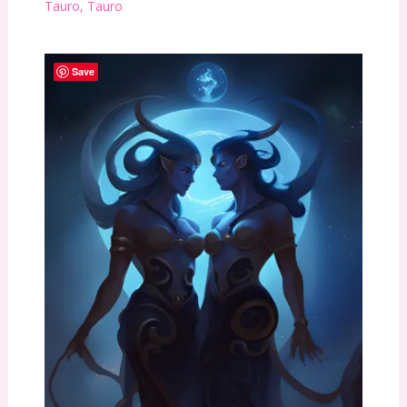
Tauro
,
Tauro
Save