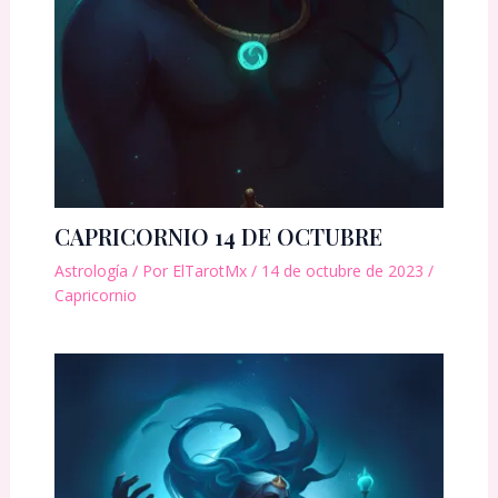
CAPRICORNIO 14 DE OCTUBRE
Astrología
/ Por
ElTarotMx
/
14 de octubre de 2023
/
Capricornio