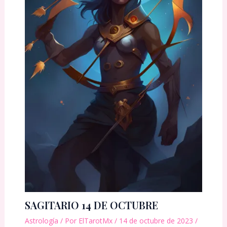
SAGITARIO 14 DE OCTUBRE
Astrología
/ Por
ElTarotMx
/
14 de octubre de 2023
/