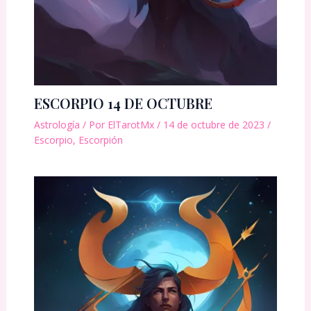
ESCORPIO 14 DE OCTUBRE
Astrología
/ Por
ElTarotMx
/
14 de octubre de 2023
/
Escorpio
,
Escorpión