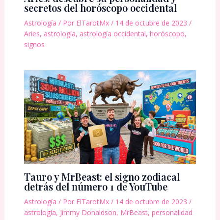
secretos del horóscopo occidental
Astrología
/ Por
ElTarotMx
/
14 de octubre de 2023
/
Aries
,
astrología
,
astrología occidental
,
horóscopo
,
signos
Tauro y MrBeast: el signo zodiacal
detrás del número 1 de YouTube
Astrología
/ Por
ElTarotMx
/
14 de octubre de 2023
/
astrología
,
Jimmy Donaldson
,
MrBeast
,
personalidad