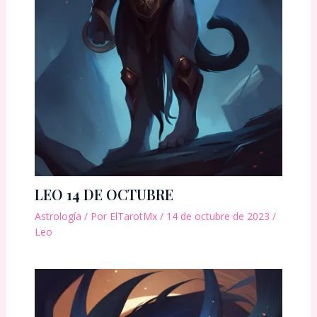
LEO 14 DE OCTUBRE
Astrología
/ Por
ElTarotMx
/
14 de octubre de 2023
/
Leo