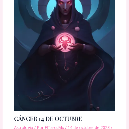
CÁNCER 14 DE OCTUBRE
Astrología
/ Por
ElTarotMx
/
14 de octubre de 2023
/