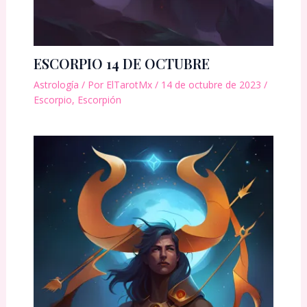
ESCORPIO 14 DE OCTUBRE
Astrología
/ Por
ElTarotMx
/
14 de octubre de 2023
/
Escorpio
,
Escorpión