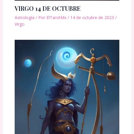
VIRGO 14 DE OCTUBRE
Astrología
/ Por
ElTarotMx
/
14 de octubre de 2023
/
Virgo