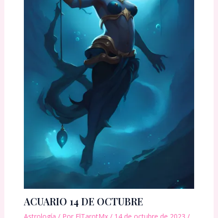
ACUARIO 14 DE OCTUBRE
Astrología
/ Por
ElTarotMx
/
14 de octubre de 2023
/