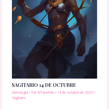
SAGITARIO 14 DE OCTUBRE
Astrología
/ Por
ElTarotMx
/
14 de octubre de 2023
/
Sagitario