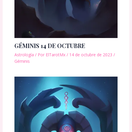
GÉMINIS 14 DE OCTUBRE
Astrología
/ Por
ElTarotMx
/
14 de octubre de 2023
/
Géminis