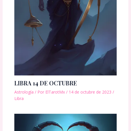
LIBRA 14 DE OCTUBRE
Astrología
/ Por
ElTarotMx
/
14 de octubre de 2023
/
Libra