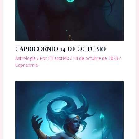
CAPRICORNIO 14 DE OCTUBRE
Astrología
/ Por
ElTarotMx
/
14 de octubre de 2023
/
Capricornio