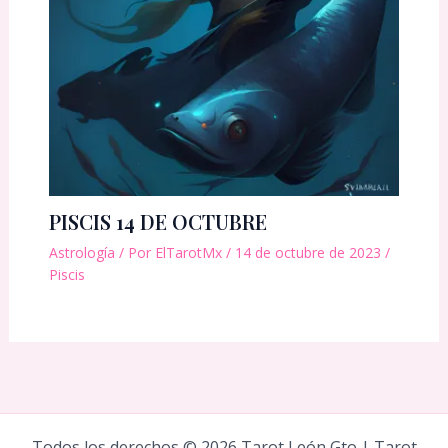
PISCIS 14 DE OCTUBRE
Astrología
/ Por
ElTarotMx
/
14 de octubre de 2023
/
Piscis
Todos los derechos © 2026 Tarot León Gto | Tarot