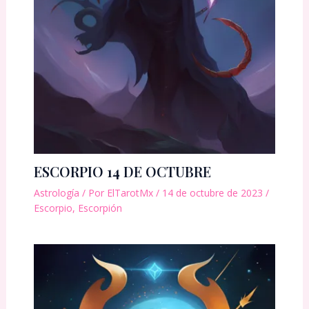
ESCORPIO 14 DE OCTUBRE
Astrología
/ Por
ElTarotMx
/
14 de octubre de 2023
/
Escorpio
,
Escorpión