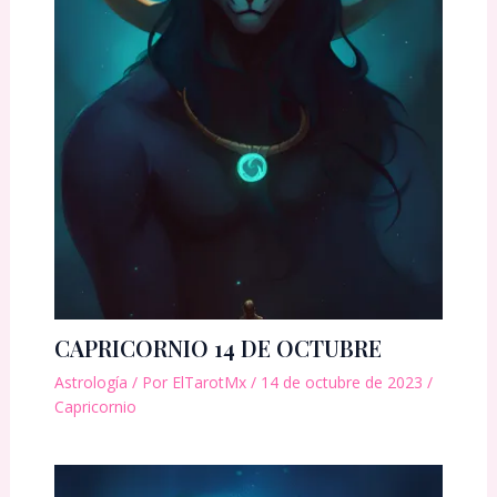
CAPRICORNIO 14 DE OCTUBRE
Astrología
/ Por
ElTarotMx
/
14 de octubre de 2023
/
Capricornio