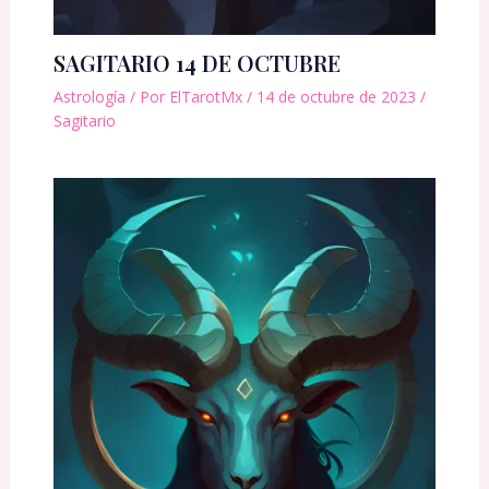
SAGITARIO 14 DE OCTUBRE
Astrología
/ Por
ElTarotMx
/
14 de octubre de 2023
/
Sagitario