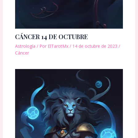
CÁNCER 14 DE OCTUBRE
Astrología
/ Por
ElTarotMx
/
14 de octubre de 2023
/
Cáncer