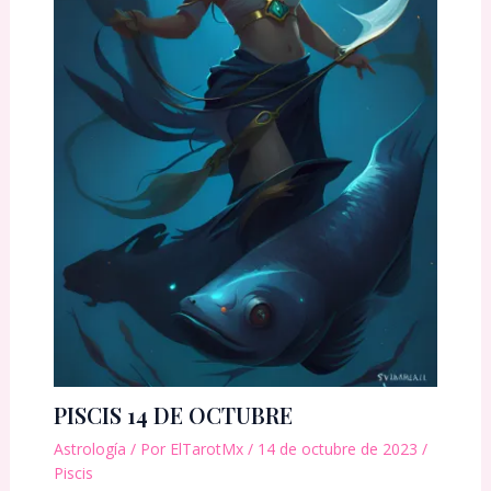
PISCIS 14 DE OCTUBRE
Astrología
/ Por
ElTarotMx
/
14 de octubre de 2023
/
Piscis