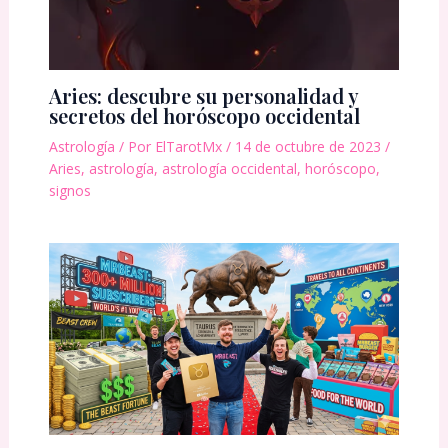
Aries: descubre su personalidad y
secretos del horóscopo occidental
Astrología
/ Por
ElTarotMx
/
14 de octubre de 2023
/
Aries
,
astrología
,
astrología occidental
,
horóscopo
,
signos