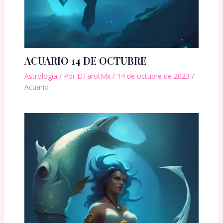
ACUARIO 14 DE OCTUBRE
Astrología
/ Por
ElTarotMx
/
14 de octubre de 2023
/
Acuario