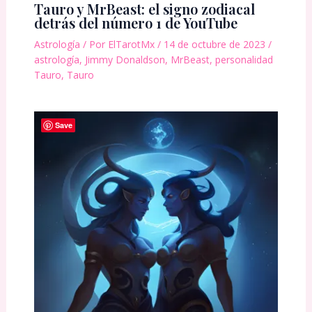
Tauro y MrBeast: el signo zodiacal
detrás del número 1 de YouTube
Astrología
/ Por
ElTarotMx
/
14 de octubre de 2023
/
astrología
,
Jimmy Donaldson
,
MrBeast
,
personalidad
Tauro
,
Tauro
Save