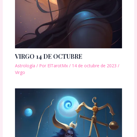
VIRGO 14 DE OCTUBRE
Astrología
/ Por
ElTarotMx
/
14 de octubre de 2023
/
Virgo