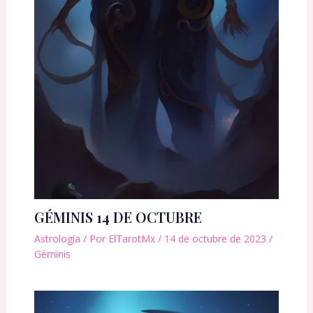
GÉMINIS 14 DE OCTUBRE
Astrología
/ Por
ElTarotMx
/
14 de octubre de 2023
/
Géminis