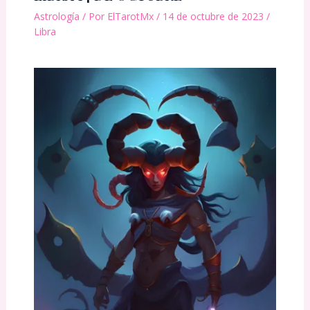
Astrología
/ Por
ElTarotMx
/
14 de octubre de 2023
/
Libra