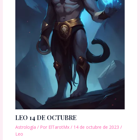
LEO 14 DE OCTUBRE
Astrología
/ Por
ElTarotMx
/
14 de octubre de 2023
/
Leo