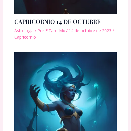
CAPRICORNIO 14 DE OCTUBRE
Astrología
/ Por
ElTarotMx
/
14 de octubre de 2023
/
Capricornio