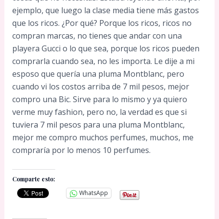
ejemplo, que luego la clase media tiene más gastos
que los ricos. ¿Por qué? Porque los ricos, ricos no
compran marcas, no tienes que andar con una
playera Gucci o lo que sea, porque los ricos pueden
comprarla cuando sea, no les importa. Le dije a mi
esposo que quería una pluma Montblanc, pero
cuando vi los costos arriba de 7 mil pesos, mejor
compro una Bic. Sirve para lo mismo y ya quiero
verme muy fashion, pero no, la verdad es que si
tuviera 7 mil pesos para una pluma Montblanc,
mejor me compro muchos perfumes, muchos, me
compraría por lo menos 10 perfumes.
Comparte esto:
WhatsApp