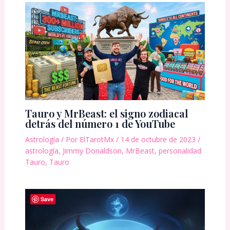
Tauro y MrBeast: el signo zodiacal
detrás del número 1 de YouTube
Astrología
/ Por
ElTarotMx
/
14 de octubre de 2023
/
astrología
,
Jimmy Donaldson
,
MrBeast
,
personalidad
Tauro
,
Tauro
Save