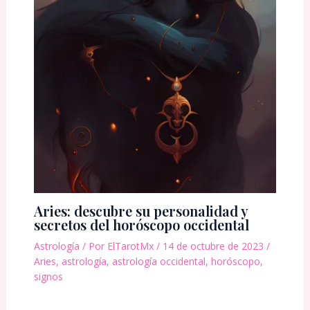
Aries: descubre su personalidad y
secretos del horóscopo occidental
Astrología
/ Por
ElTarotMx
/
14 de octubre de 2023
/
Aries
,
astrología
,
astrología occidental
,
horóscopo
,
signos