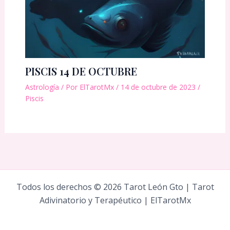
PISCIS 14 DE OCTUBRE
Astrología
/ Por
ElTarotMx
/
14 de octubre de 2023
/
Piscis
Todos los derechos © 2026 Tarot León Gto | Tarot
Adivinatorio y Terapéutico | ElTarotMx