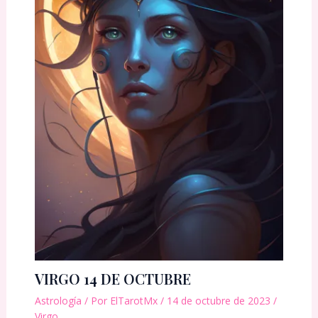
VIRGO 14 DE OCTUBRE
Astrología
/ Por
ElTarotMx
/
14 de octubre de 2023
/
Virgo