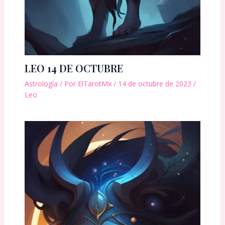
LEO 14 DE OCTUBRE
Astrología
/ Por
ElTarotMx
/
14 de octubre de 2023
/
Leo