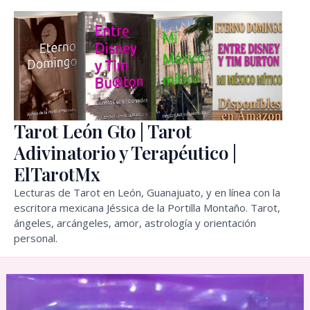
Ir
al
contenido
Tarot León Gto | Tarot
Adivinatorio y Terapéutico |
ElTarotMx
Lecturas de Tarot en León, Guanajuato, y en línea con la
escritora mexicana Jéssica de la Portilla Montaño. Tarot,
ángeles, arcángeles, amor, astrología y orientación
personal.