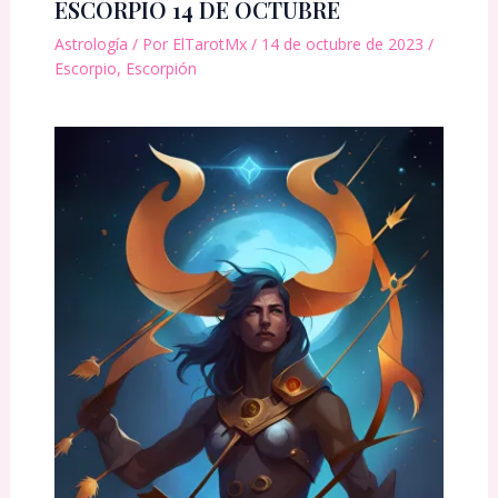
ESCORPIO 14 DE OCTUBRE
Astrología
/ Por
ElTarotMx
/
14 de octubre de 2023
/
Escorpio
,
Escorpión