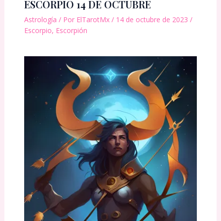
ESCORPIO 14 DE OCTUBRE
Astrología
/ Por
ElTarotMx
/
14 de octubre de 2023
/
Escorpio
,
Escorpión