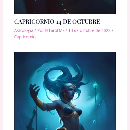
CAPRICORNIO 14 DE OCTUBRE
Astrología
/ Por
ElTarotMx
/
14 de octubre de 2023
/
Capricornio