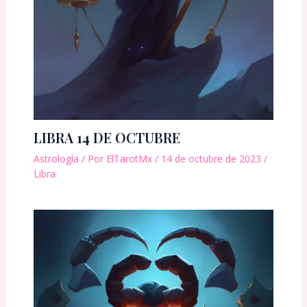
LIBRA 14 DE OCTUBRE
Astrología
/ Por
ElTarotMx
/
14 de octubre de 2023
/
Libra