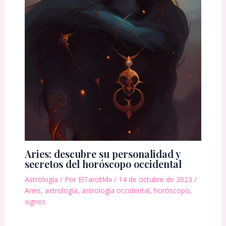
Aries: descubre su personalidad y
secretos del horóscopo occidental
Astrología
/ Por
ElTarotMx
/
14 de octubre de 2023
/
Aries
,
astrología
,
astrología occidental
,
horóscopo
,
signos