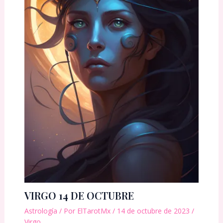
VIRGO 14 DE OCTUBRE
Astrología
/ Por
ElTarotMx
/
14 de octubre de 2023
/
Virgo