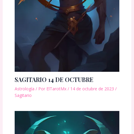
SAGITARIO 14 DE OCTUBRE
Astrología
/ Por
ElTarotMx
/
14 de octubre de 2023
/
Sagitario