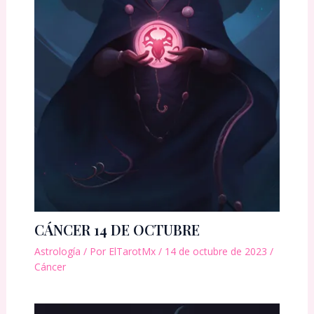
CÁNCER 14 DE OCTUBRE
Astrología
/ Por
ElTarotMx
/
14 de octubre de 2023
/
Cáncer