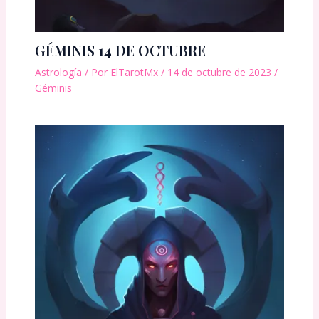
GÉMINIS 14 DE OCTUBRE
Astrología
/ Por
ElTarotMx
/
14 de octubre de 2023
/
Géminis