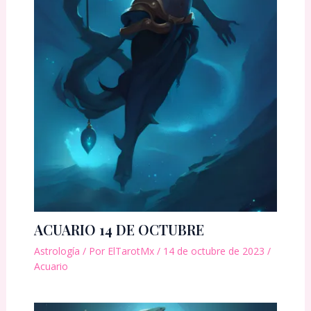
ACUARIO 14 DE OCTUBRE
Astrología
/ Por
ElTarotMx
/
14 de octubre de 2023
/
Acuario