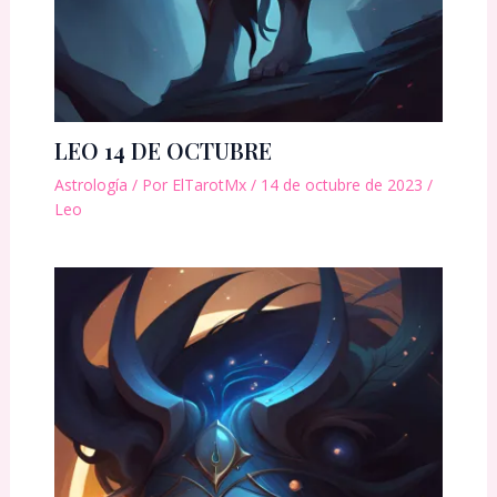
LEO 14 DE OCTUBRE
Astrología
/ Por
ElTarotMx
/
14 de octubre de 2023
/
Leo