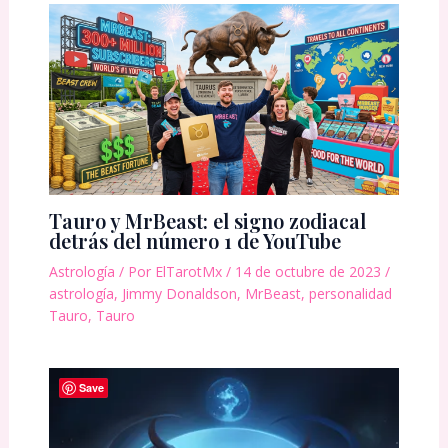
Tauro y MrBeast: el signo zodiacal
detrás del número 1 de YouTube
Astrología
/ Por
ElTarotMx
/
14 de octubre de 2023
/
astrología
,
Jimmy Donaldson
,
MrBeast
,
personalidad
Tauro
,
Tauro
Save