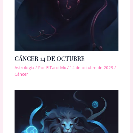
CÁNCER 14 DE OCTUBRE
Astrología
/ Por
ElTarotMx
/
14 de octubre de 2023
/
Cáncer