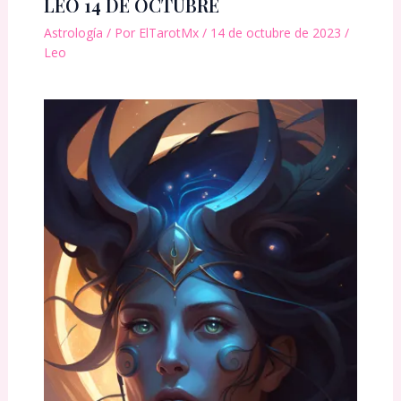
LEO 14 DE OCTUBRE
Astrología
/ Por
ElTarotMx
/
14 de octubre de 2023
/
Leo