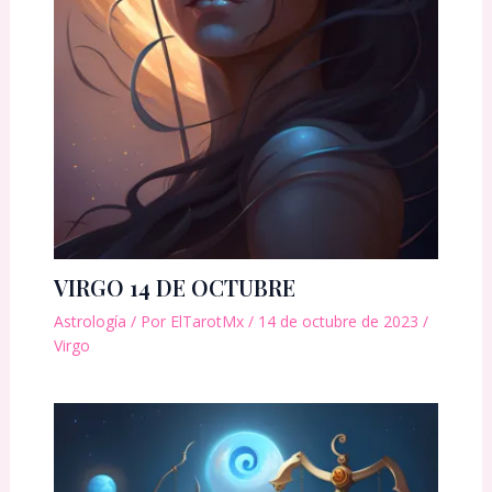
VIRGO 14 DE OCTUBRE
Astrología
/ Por
ElTarotMx
/
14 de octubre de 2023
/
Virgo