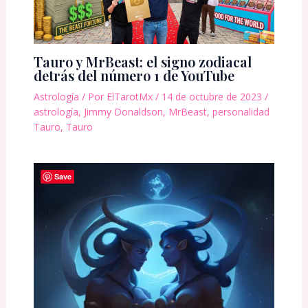
Tauro y MrBeast: el signo zodiacal
detrás del número 1 de YouTube
Astrología
/ Por
ElTarotMx
/
14 de octubre de 2023
/
astrología
,
Jimmy Donaldson
,
MrBeast
,
personalidad
Tauro
,
Tauro
Save