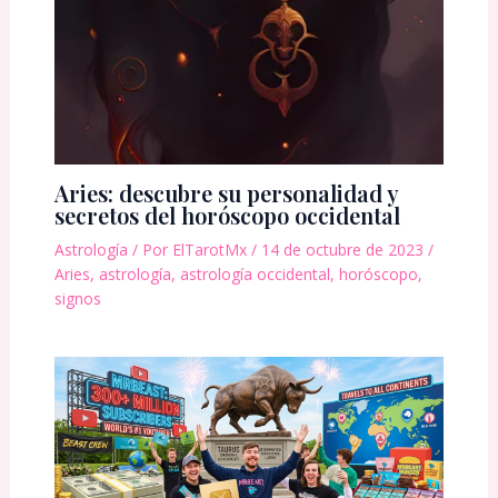
Aries: descubre su personalidad y
secretos del horóscopo occidental
Astrología
/ Por
ElTarotMx
/
14 de octubre de 2023
/
Aries
,
astrología
,
astrología occidental
,
horóscopo
,
signos