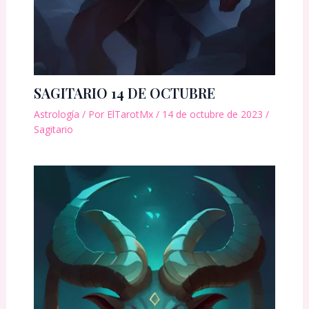
SAGITARIO 14 DE OCTUBRE
Astrología
/ Por
ElTarotMx
/
14 de octubre de 2023
/
Sagitario