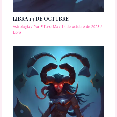
LIBRA 14 DE OCTUBRE
Astrología
/ Por
ElTarotMx
/
14 de octubre de 2023
/
Libra