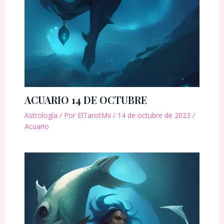
ACUARIO 14 DE OCTUBRE
Astrología
/ Por
ElTarotMx
/
14 de octubre de 2023
/
Acuario