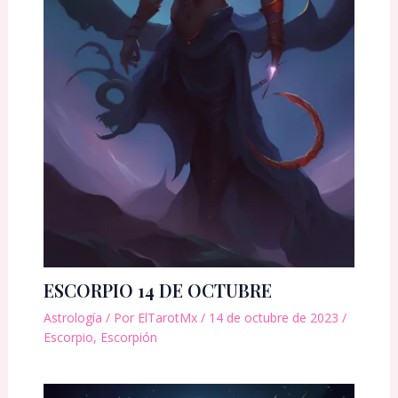
ESCORPIO 14 DE OCTUBRE
Astrología
/ Por
ElTarotMx
/
14 de octubre de 2023
/
Escorpio
,
Escorpión