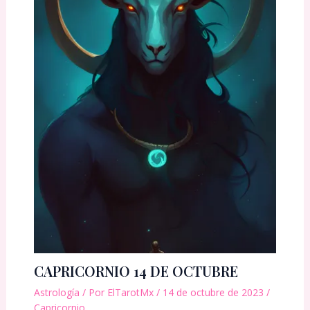
CAPRICORNIO 14 DE OCTUBRE
Astrología
/ Por
ElTarotMx
/
14 de octubre de 2023
/
Capricornio