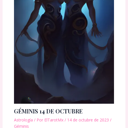
GÉMINIS 14 DE OCTUBRE
Astrología
/ Por
ElTarotMx
/
14 de octubre de 2023
/
Géminis