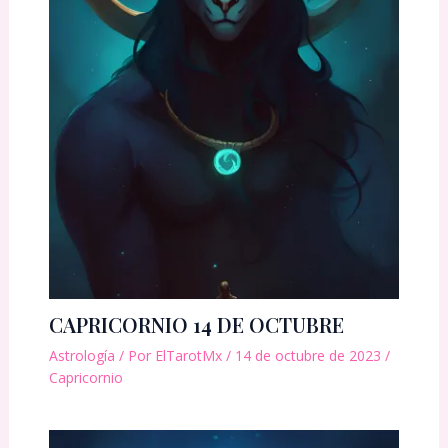
CAPRICORNIO 14 DE OCTUBRE
Astrología
/ Por
ElTarotMx
/
14 de octubre de 2023
/
Capricornio