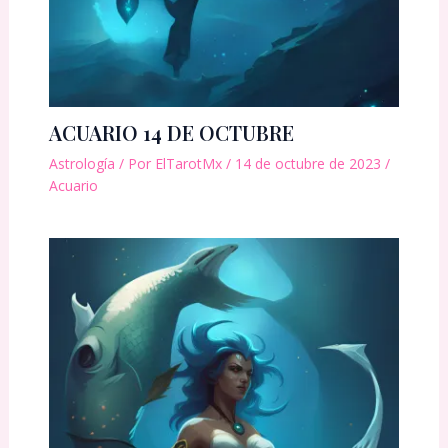
ACUARIO 14 DE OCTUBRE
Astrología
/ Por
ElTarotMx
/
14 de octubre de 2023
/
Acuario