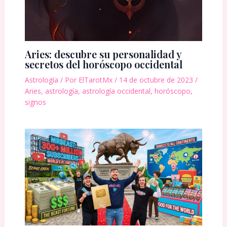
Aries: descubre su personalidad y
secretos del horóscopo occidental
Astrología
/ Por
ElTarotMx
/
14 de octubre de 2023
/
Aries
,
astrología
,
astrología occidental
,
horóscopo
,
signos