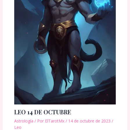
LEO 14 DE OCTUBRE
Astrología
/ Por
ElTarotMx
/
14 de octubre de 2023
/
Leo