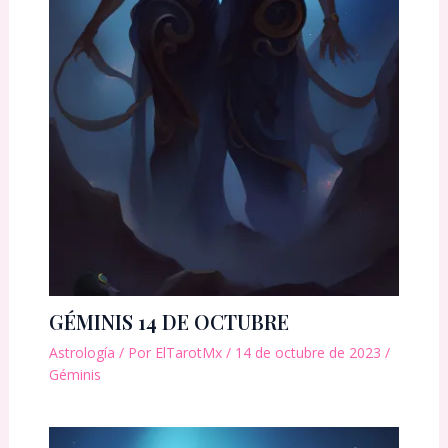
GÉMINIS 14 DE OCTUBRE
Astrología
/ Por
ElTarotMx
/
14 de octubre de 2023
/
Géminis