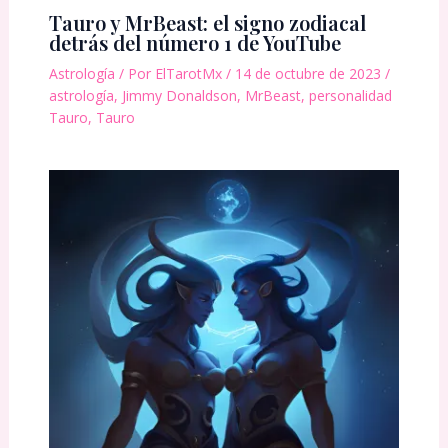
Tauro y MrBeast: el signo zodiacal
detrás del número 1 de YouTube
Astrología
/ Por
ElTarotMx
/
14 de octubre de 2023
/
astrología
,
Jimmy Donaldson
,
MrBeast
,
personalidad
Tauro
,
Tauro