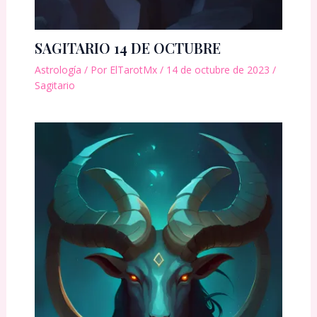
SAGITARIO 14 DE OCTUBRE
Astrología
/ Por
ElTarotMx
/
14 de octubre de 2023
/
Sagitario