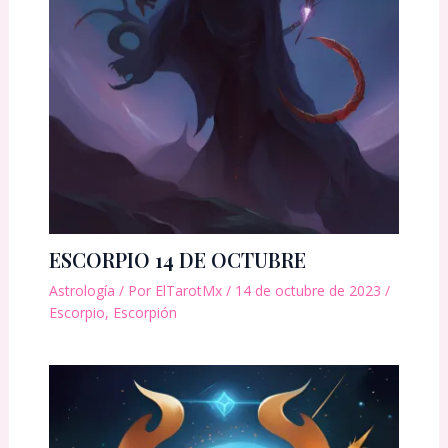
ESCORPIO 14 DE OCTUBRE
Astrología
/ Por
ElTarotMx
/
14 de octubre de 2023
/
Escorpio
,
Escorpión