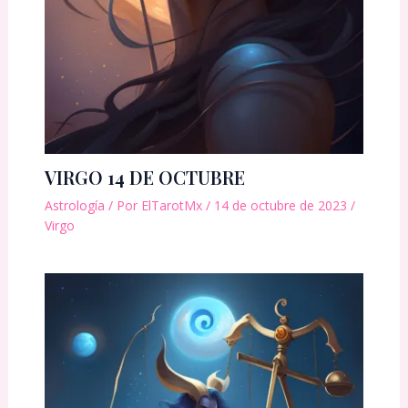
VIRGO 14 DE OCTUBRE
Astrología
/ Por
ElTarotMx
/
14 de octubre de 2023
/
Virgo