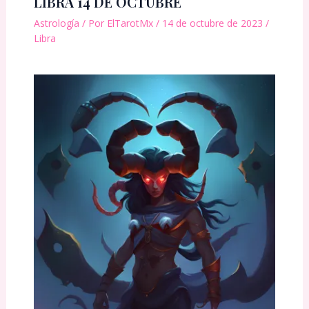
LIBRA 14 DE OCTUBRE
Astrología
/ Por
ElTarotMx
/
14 de octubre de 2023
/
Libra