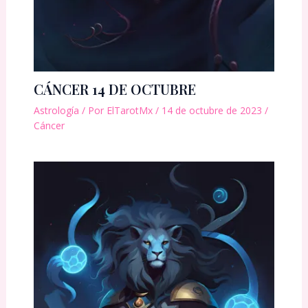
CÁNCER 14 DE OCTUBRE
Astrología
/ Por
ElTarotMx
/
14 de octubre de 2023
/
Cáncer