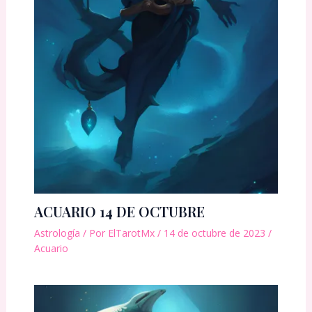
ACUARIO 14 DE OCTUBRE
Astrología
/ Por
ElTarotMx
/
14 de octubre de 2023
/
Acuario