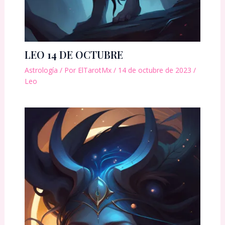
LEO 14 DE OCTUBRE
Astrología
/ Por
ElTarotMx
/
14 de octubre de 2023
/
Leo