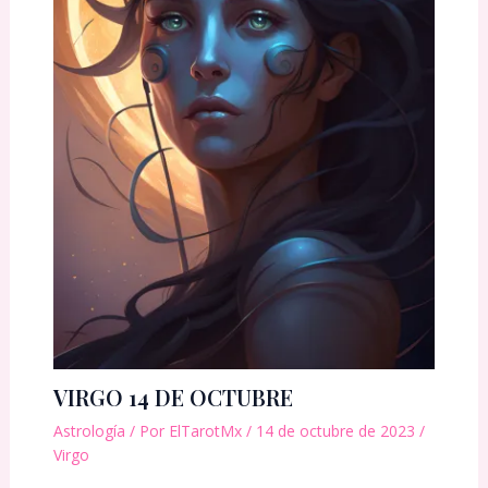
VIRGO 14 DE OCTUBRE
Astrología
/ Por
ElTarotMx
/
14 de octubre de 2023
/
Virgo