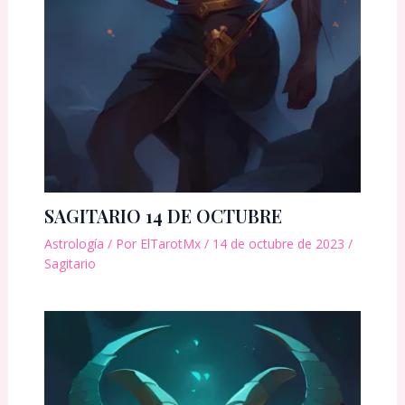
SAGITARIO 14 DE OCTUBRE
Astrología
/ Por
ElTarotMx
/
14 de octubre de 2023
/
Sagitario