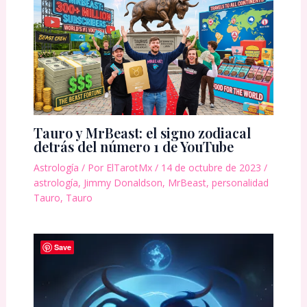
Tauro y MrBeast: el signo zodiacal
detrás del número 1 de YouTube
Astrología
/ Por
ElTarotMx
/
14 de octubre de 2023
/
astrología
,
Jimmy Donaldson
,
MrBeast
,
personalidad
Tauro
,
Tauro
Save