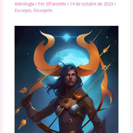
Astrología
/ Por
ElTarotMx
/
14 de octubre de 2023
/
Escorpio
,
Escorpión