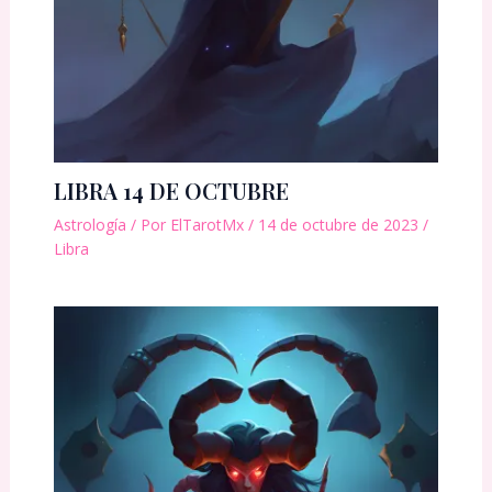
LIBRA 14 DE OCTUBRE
Astrología
/ Por
ElTarotMx
/
14 de octubre de 2023
/
Libra