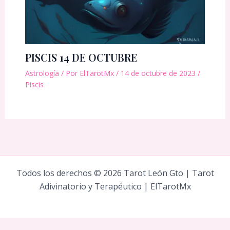
PISCIS 14 DE OCTUBRE
Astrología
/ Por
ElTarotMx
/
14 de octubre de 2023
/
Piscis
Todos los derechos © 2026 Tarot León Gto | Tarot
Adivinatorio y Terapéutico | ElTarotMx
Social Chat is free, download and try it now
here!