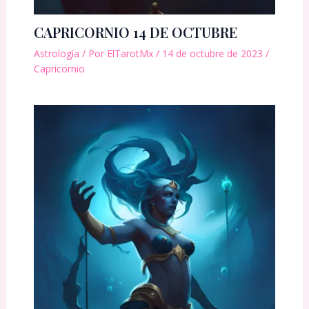
CAPRICORNIO 14 DE OCTUBRE
Astrología
/ Por
ElTarotMx
/
14 de octubre de 2023
/
Capricornio