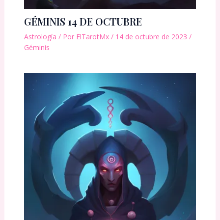
GÉMINIS 14 DE OCTUBRE
Astrología
/ Por
ElTarotMx
/
14 de octubre de 2023
/
Géminis