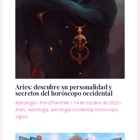
Aries: descubre su personalidad y
secretos del horóscopo occidental
Astrología
/ Por
ElTarotMx
/
14 de octubre de 2023
/
Aries
,
astrología
,
astrología occidental
,
horóscopo
,
signos