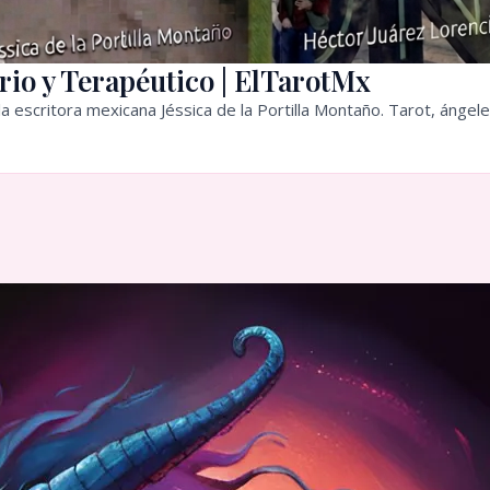
rio y Terapéutico | ElTarotMx
a escritora mexicana Jéssica de la Portilla Montaño. Tarot, ángele