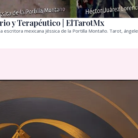
rio y Terapéutico | ElTarotMx
a escritora mexicana Jéssica de la Portilla Montaño. Tarot, ángele