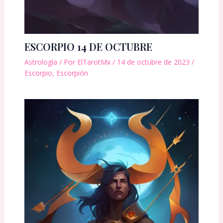
ESCORPIO 14 DE OCTUBRE
Astrología
/ Por
ElTarotMx
/
14 de octubre de 2023
/
Escorpio
,
Escorpión