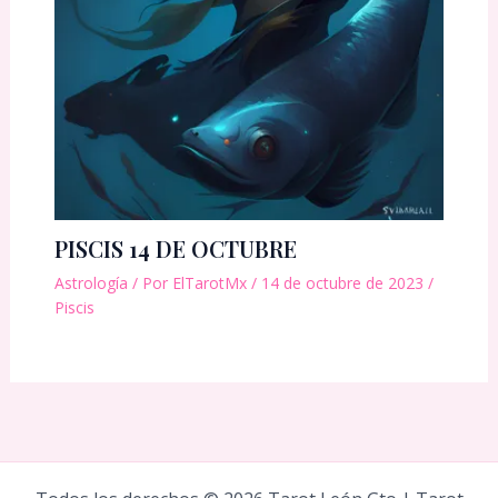
PISCIS 14 DE OCTUBRE
Astrología
/ Por
ElTarotMx
/
14 de octubre de 2023
/
Piscis