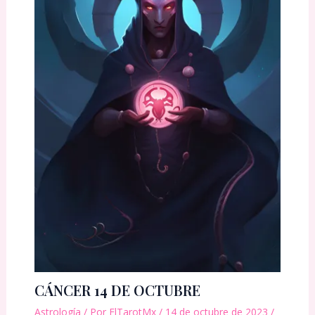
CÁNCER 14 DE OCTUBRE
Astrología
/ Por
ElTarotMx
/
14 de octubre de 2023
/