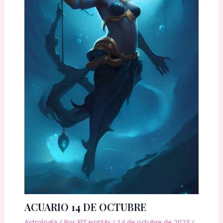
ACUARIO 14 DE OCTUBRE
Astrología
/ Por
ElTarotMx
/
14 de octubre de 2023
/