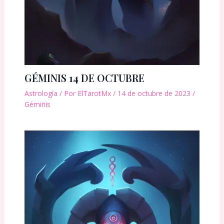
GÉMINIS 14 DE OCTUBRE
Astrología
/ Por
ElTarotMx
/
14 de octubre de 2023
/
Géminis