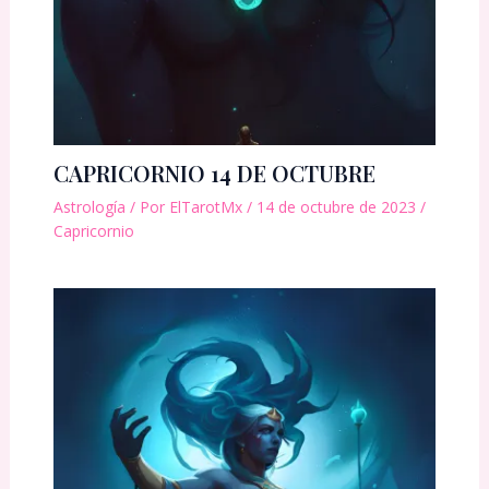
CAPRICORNIO 14 DE OCTUBRE
Astrología
/ Por
ElTarotMx
/
14 de octubre de 2023
/
Capricornio