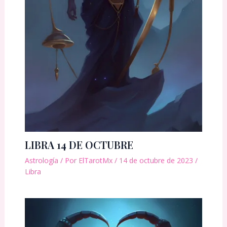
LIBRA 14 DE OCTUBRE
Astrología
/ Por
ElTarotMx
/
14 de octubre de 2023
/
Libra