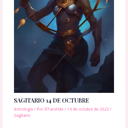
SAGITARIO 14 DE OCTUBRE
Astrología
/ Por
ElTarotMx
/
14 de octubre de 2023
/
Sagitario