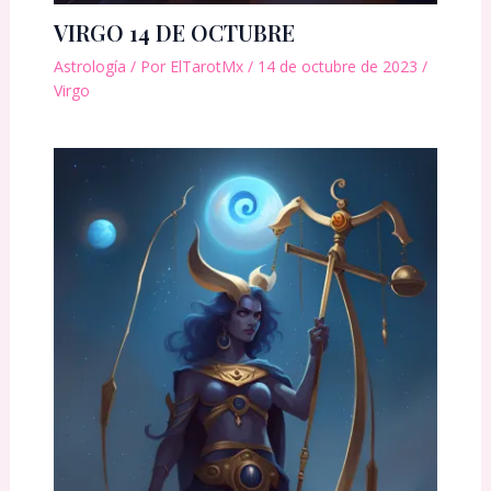
VIRGO 14 DE OCTUBRE
Astrología
/ Por
ElTarotMx
/
14 de octubre de 2023
/
Virgo