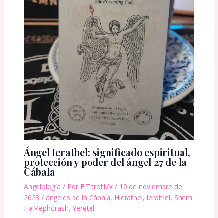
Ángel Ierathel: significado espiritual,
protección y poder del ángel 27 de la
Cábala
Angelología
/ Por
ElTarotMx
/
10 de noviembre de
2023
/
ángeles de la Cábala
,
Hierathel
,
Ierathel
,
Shem
HaMephorash
,
Yeretel