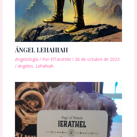
ÁNGEL LEHAHIAH
Angelología
/ Por
ElTarotMx
/
26 de octubre de 2023
/
ángeles
,
Lehahiah