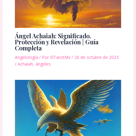
Ángel Achaiah: Significado,
Protección y Revelación | Guía
Completa
Angelología
/ Por
ElTarotMx
/
26 de octubre de 2023
/
Achaiah
,
ángeles