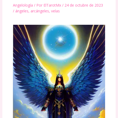
Angelología
/ Por
ElTarotMx
/
24 de octubre de 2023
/
ángeles
,
arcángeles
,
velas