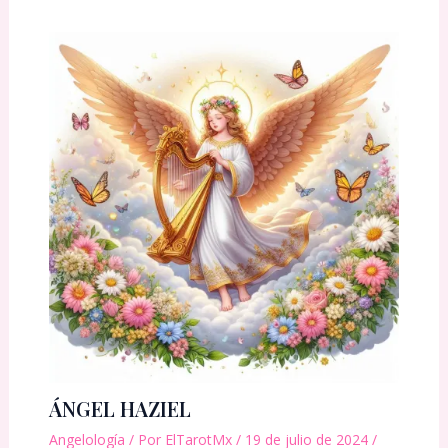
ÁNGEL HAZIEL
Angelología
/ Por
ElTarotMx
/
19 de julio de 2024
/