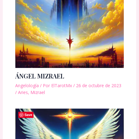
ÁNGEL MIZRAEL
Angelología
/ Por
ElTarotMx
/
26 de octubre de 2023
/
Aries
,
Mizrael
Save