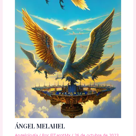
ÁNGEL MELAHEL
Angelología
/ Por
ElTarotMx
/
26 de octubre de 2023