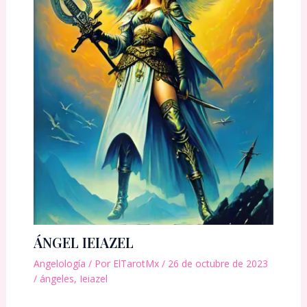
ÁNGEL IEIAZEL
Angelología
/ Por
ElTarotMx
/
26 de octubre de 2023
/
ángeles
,
Ieiazel