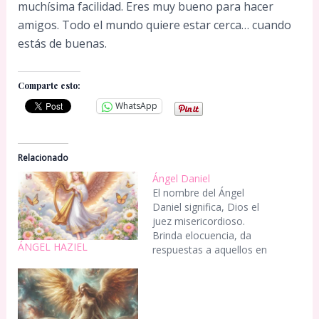
muchísima facilidad. Eres muy bueno para hacer
amigos. Todo el mundo quiere estar cerca… cuando
estás de buenas.
Comparte esto:
WhatsApp
Relacionado
Ángel Daniel
El nombre del Ángel
Daniel significa, Dios el
juez misericordioso.
Brinda elocuencia, da
ÁNGEL HAZIEL
respuestas a aquellos en
duda y también se le
puede pedir a tomar una
buena decisión legal, o
bien, que una decisión