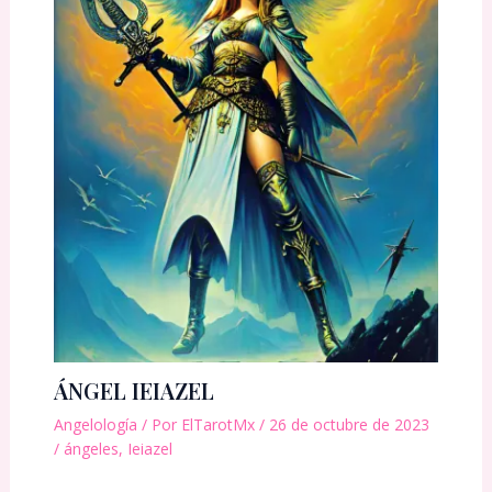
ÁNGEL IEIAZEL
Angelología
/ Por
ElTarotMx
/
26 de octubre de 2023
/
ángeles
,
Ieiazel