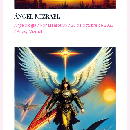
ÁNGEL MIZRAEL
Angelología
/ Por
ElTarotMx
/
26 de octubre de 2023
/
Aries
,
Mizrael