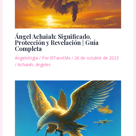
Ángel Achaiah: Significado,
Protección y Revelación | Guía
Completa
Angelología
/ Por
ElTarotMx
/
26 de octubre de 2023
/
Achaiah
,
ángeles