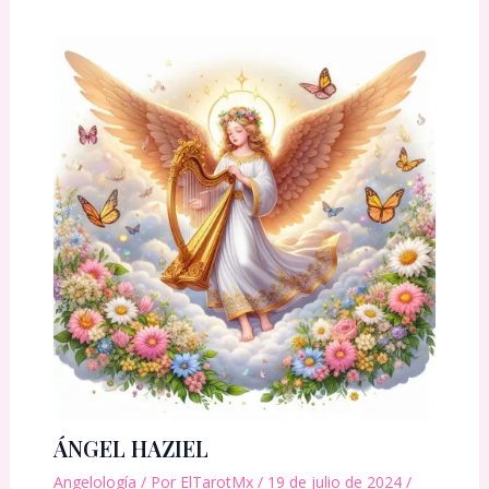
ÁNGEL HAZIEL
Angelología
/ Por
ElTarotMx
/
19 de julio de 2024
/