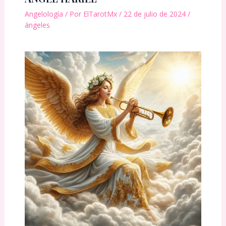
Angelología
/ Por
ElTarotMx
/
22 de julio de 2024
/
ángeles