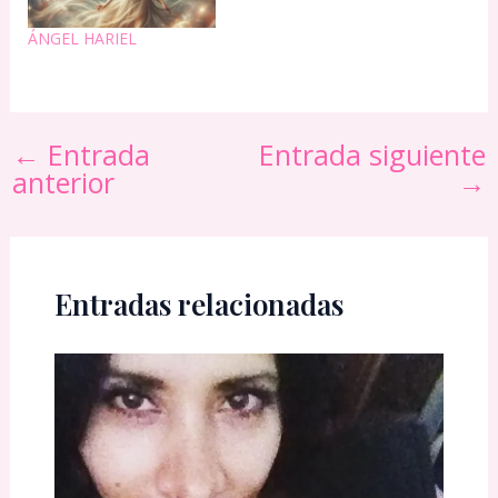
legal resulte en nuestro
favor. Es el único de los
ÁNGEL HARIEL
72 Ángeles de la Cábala…
←
Entrada
Entrada siguiente
anterior
→
Entradas relacionadas