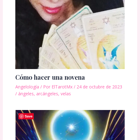
Cómo hacer una novena
Angelología
/ Por
ElTarotMx
/
24 de octubre de 2023
/
ángeles
,
arcángeles
,
velas
Save