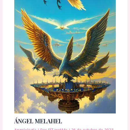
ÁNGEL MELAHEL
Angelología
/ Por
ElTarotMx
/
26 de octubre de 2023