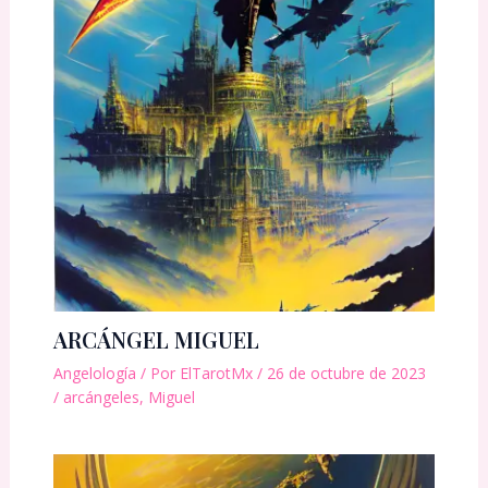
ARCÁNGEL MIGUEL
Angelología
/ Por
ElTarotMx
/
26 de octubre de 2023
/
arcángeles
,
Miguel