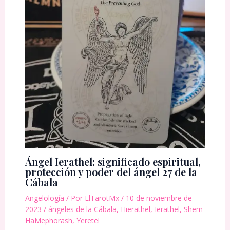
Ángel Ierathel: significado espiritual,
protección y poder del ángel 27 de la
Cábala
Angelología
/ Por
ElTarotMx
/
10 de noviembre de
2023
/
ángeles de la Cábala
,
Hierathel
,
Ierathel
,
Shem
HaMephorash
,
Yeretel