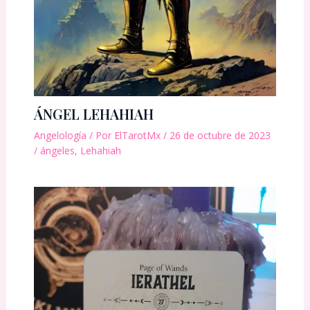
ÁNGEL LEHAHIAH
Angelología
/ Por
ElTarotMx
/
26 de octubre de 2023
/
ángeles
,
Lehahiah