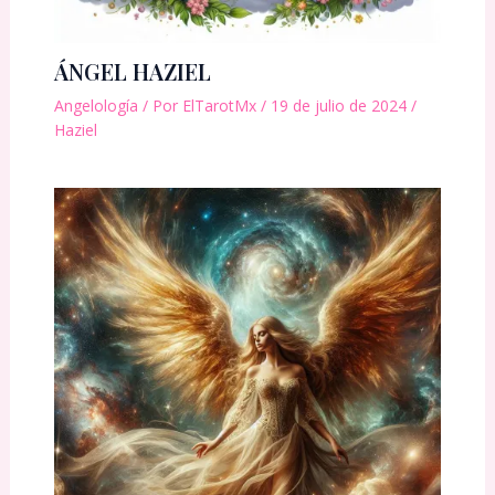
ÁNGEL HAZIEL
Angelología
/ Por
ElTarotMx
/
19 de julio de 2024
/
Haziel