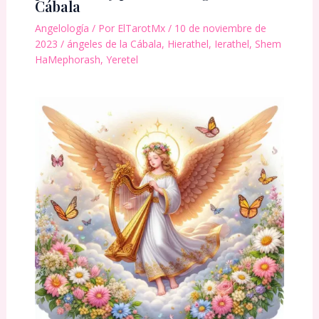
Cábala
Angelología
/ Por
ElTarotMx
/
10 de noviembre de
2023
/
ángeles de la Cábala
,
Hierathel
,
Ierathel
,
Shem
HaMephorash
,
Yeretel