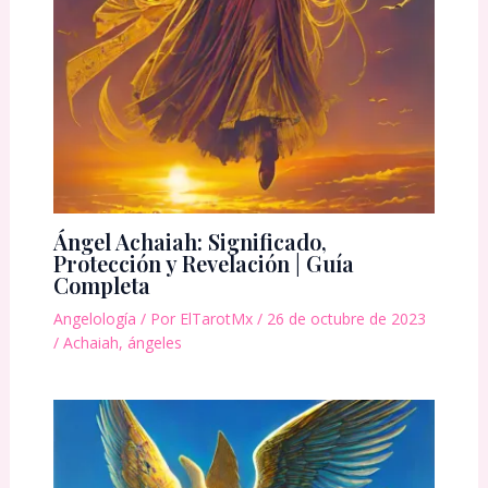
Ángel Achaiah: Significado,
Protección y Revelación | Guía
Completa
Angelología
/ Por
ElTarotMx
/
26 de octubre de 2023
/
Achaiah
,
ángeles