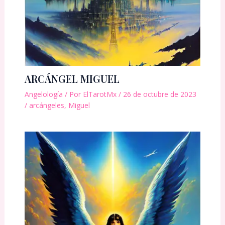
ARCÁNGEL MIGUEL
Angelología
/ Por
ElTarotMx
/
26 de octubre de 2023
/
arcángeles
,
Miguel