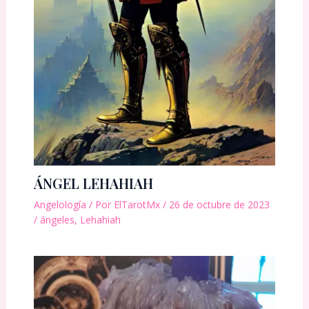
ÁNGEL LEHAHIAH
Angelología
/ Por
ElTarotMx
/
26 de octubre de 2023
/
ángeles
,
Lehahiah