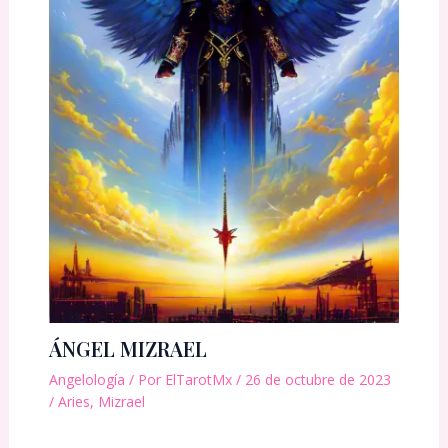
ÁNGEL MIZRAEL
Angelología
/ Por
ElTarotMx
/
26 de octubre de 2023
/
Aries
,
Mizrael