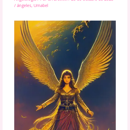
/
ángeles
,
Umabel