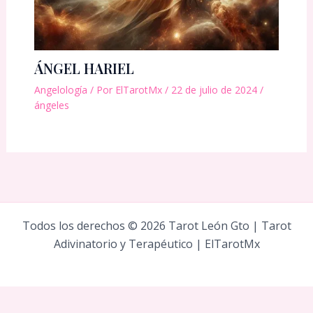
ÁNGEL HARIEL
Angelología
/ Por
ElTarotMx
/
22 de julio de 2024
/
ángeles
Todos los derechos © 2026 Tarot León Gto | Tarot
Adivinatorio y Terapéutico | ElTarotMx
Social Chat is free, download and try it now
here!