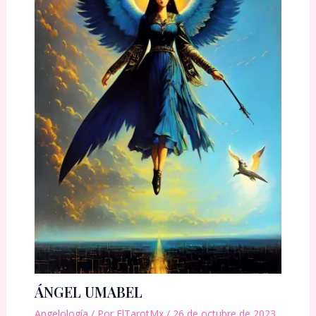
ÁNGEL UMABEL
Angelología
/ Por
ElTarotMx
/
26 de octubre de 2023