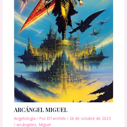
ARCÁNGEL MIGUEL
Angelología
/ Por
ElTarotMx
/
26 de octubre de 2023
/
arcángeles
,
Miguel