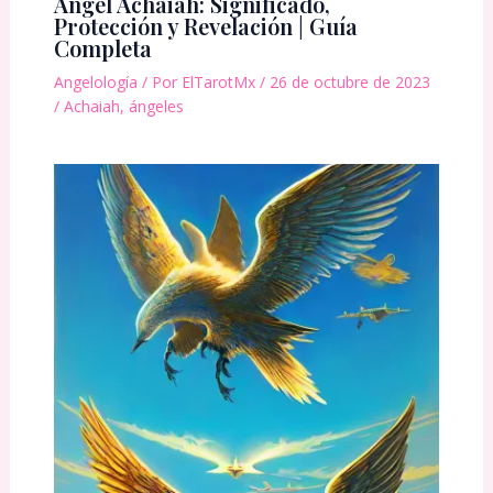
Ángel Achaiah: Significado,
Protección y Revelación | Guía
Completa
Angelología
/ Por
ElTarotMx
/
26 de octubre de 2023
/
Achaiah
,
ángeles