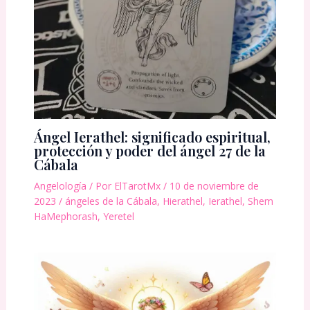
Ángel Ierathel: significado espiritual,
protección y poder del ángel 27 de la
Cábala
Angelología
/ Por
ElTarotMx
/
10 de noviembre de
2023
/
ángeles de la Cábala
,
Hierathel
,
Ierathel
,
Shem
HaMephorash
,
Yeretel