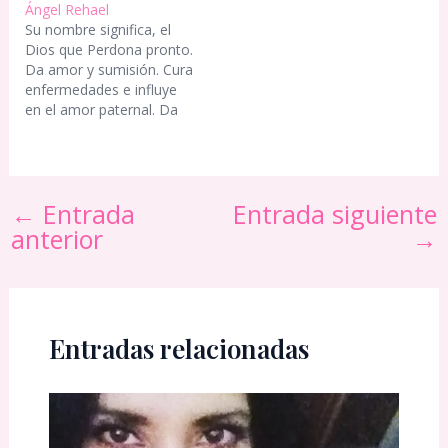
Ángel Rehael
bestias salvajes. También
Su nombre significa, el
ayuda a ganar destreza
Dios que Perdona pronto.
en mercadotecnia o
Da amor y sumisión. Cura
marketing.
enfermedades e influye
en el amor paternal. Da
larga vida. Regenera tu
energía cuando estás al
borde del burnout.
←
Entrada
Entrada siguiente
anterior
→
Entradas relacionadas