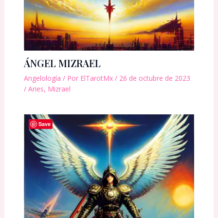
ÁNGEL MIZRAEL
Angelología
/ Por
ElTarotMx
/
26 de octubre de 2023
/
Aries
,
Mizrael
Save