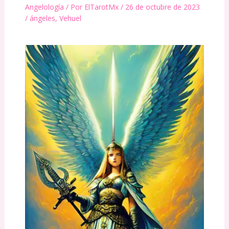
Angelología
/ Por
ElTarotMx
/
26 de octubre de 2023
/
ángeles
,
Vehuel