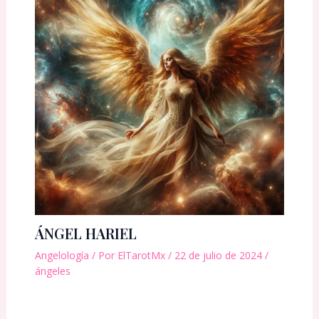
ÁNGEL HARIEL
Angelología
/ Por
ElTarotMx
/
22 de julio de 2024
/
ángeles