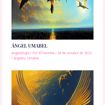
ÁNGEL UMABEL
Angelología
/ Por
ElTarotMx
/
26 de octubre de 2023
/
ángeles
,
Umabel