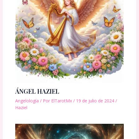
ÁNGEL HAZIEL
Angelología
/ Por
ElTarotMx
/
19 de julio de 2024
/
Haziel