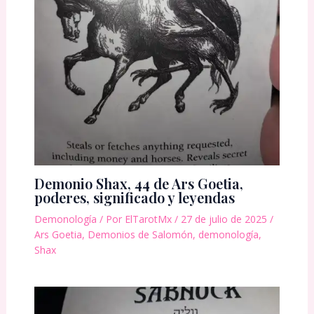
Demonio Shax, 44 de Ars Goetia,
poderes, significado y leyendas
Demonología
/ Por
ElTarotMx
/
27 de julio de 2025
/
Ars Goetia
,
Demonios de Salomón
,
demonología
,
Shax