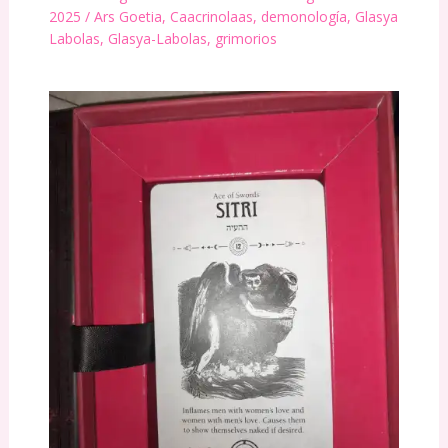
2025
/
Ars Goetia
,
Caacrinolaas
,
demonología
,
Glasya
Labolas
,
Glasya-Labolas
,
grimorios