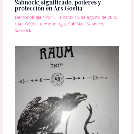
Sabnock: significado, poderes y
protección en Ars Goetia
Demonología
/ Por
ElTarotMx
/
2 de agosto de 2025
/
Ars Goetia
,
demonología
,
Sab Nac
,
Sabnach
,
Sabnock