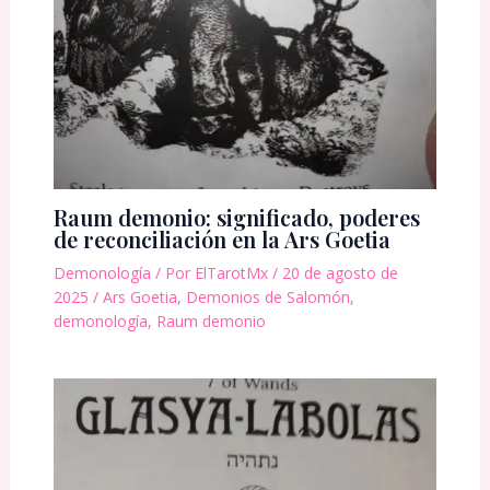
Raum demonio: significado, poderes
de reconciliación en la Ars Goetia
Demonología
/ Por
ElTarotMx
/
20 de agosto de
2025
/
Ars Goetia
,
Demonios de Salomón
,
demonología
,
Raum demonio