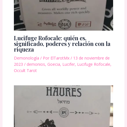
Lucifuge Rofocale: quién es,
significado, poderes y relación con la
riqueza
Demonología
/ Por
ElTarotMx
/
13 de noviembre de
2023
/
demonios
,
Goecia
,
Lucifer
,
Lucifuge Rofocale
,
Occult Tarot