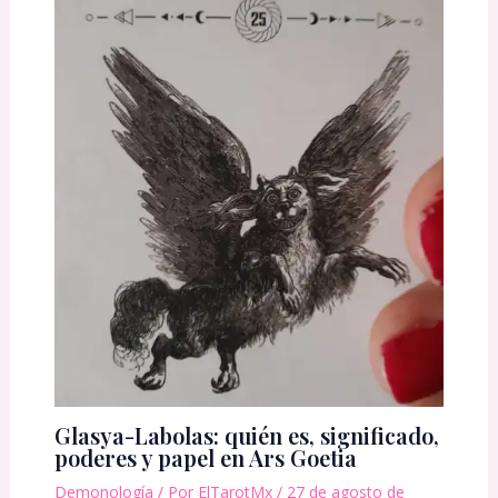
Glasya-Labolas: quién es, significado,
poderes y papel en Ars Goetia
Demonología
/ Por
ElTarotMx
/
27 de agosto de