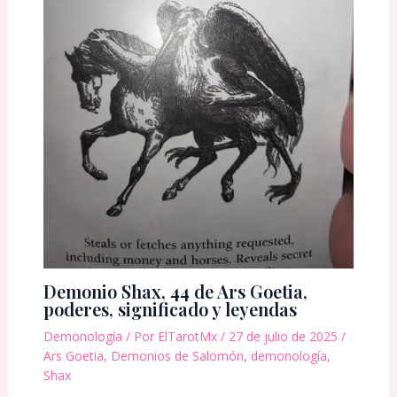
Demonio Shax, 44 de Ars Goetia,
poderes, significado y leyendas
Demonología
/ Por
ElTarotMx
/
27 de julio de 2025
/
Ars Goetia
,
Demonios de Salomón
,
demonología
,
Shax