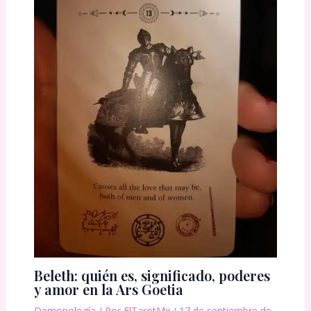
Beleth: quién es, significado, poderes
y amor en la Ars Goetia
Demonología
/ Por
ElTarotMx
/
17 de septiembre de