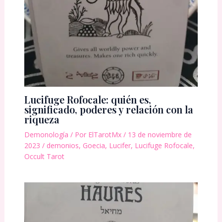
Lucifuge Rofocale: quién es,
significado, poderes y relación con la
riqueza
Demonología
/ Por
ElTarotMx
/
13 de noviembre de
2023
/
demonios
,
Goecia
,
Lucifer
,
Lucifuge Rofocale
,
Occult Tarot