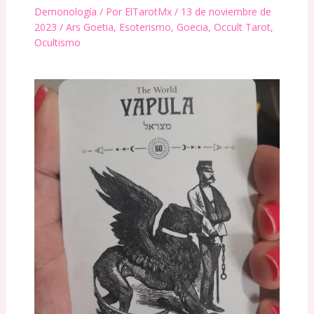
Demonología
/ Por
ElTarotMx
/
13 de noviembre de
2023
/
Ars Goetia
,
Esoterismo
,
Goecia
,
Occult Tarot
,
Ocultismo