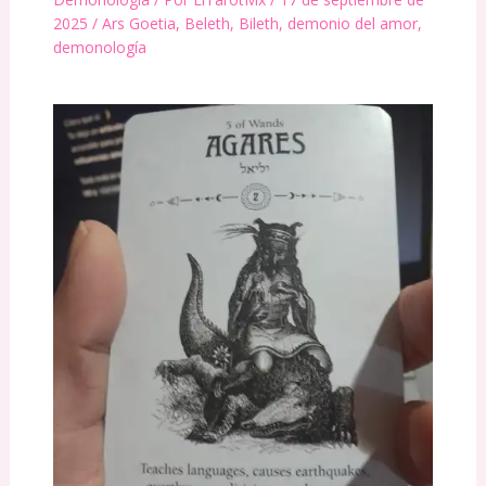
2025
/
Ars Goetia
,
Beleth
,
Bileth
,
demonio del amor
,
demonología