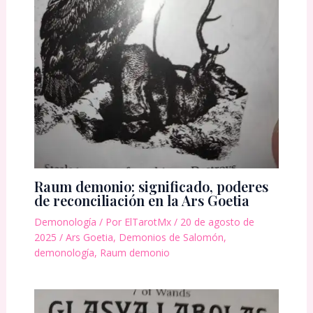
Raum demonio: significado, poderes
de reconciliación en la Ars Goetia
Demonología
/ Por
ElTarotMx
/
20 de agosto de
2025
/
Ars Goetia
,
Demonios de Salomón
,
demonología
,
Raum demonio