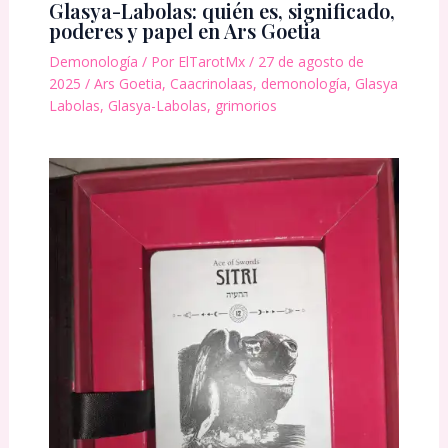
Glasya-Labolas: quién es, significado,
poderes y papel en Ars Goetia
Demonología
/ Por
ElTarotMx
/
27 de agosto de
2025
/
Ars Goetia
,
Caacrinolaas
,
demonología
,
Glasya
Labolas
,
Glasya-Labolas
,
grimorios