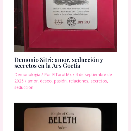
Demonio Sitri: amor, seducción y
secretos en la Ars Goetia
Demonología
/ Por
ElTarotMx
/
4 de septiembre de
2025
/
amor
,
deseo
,
pasión
,
relaciones
,
secretos
,
seducción