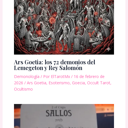
Ars Goetia: los 72 demonios del
Lemegeton y Rey Salomón
Demonología
/ Por
ElTarotMx
/
16 de febrero de
2026
/
Ars Goetia
,
Esoterismo
,
Goecia
,
Occult Tarot
,
Ocultismo