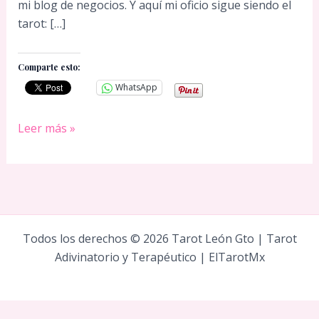
mi blog de negocios. Y aquí mi oficio sigue siendo el
tarot: […]
Comparte esto:
WhatsApp
Escritora
Leer más »
mexicana
y
tarotista
Jéssica
de
la
Todos los derechos © 2026 Tarot León Gto | Tarot
Portilla
Adivinatorio y Terapéutico | ElTarotMx
Montaño
Social Chat is free, download and try it now
here!