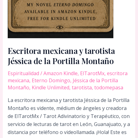
Escritora mexicana y tarotista
Jéssica de la Portilla Montaño
Espiritualidad
/
Amazon Kindle
,
ElTarotMx
,
escritora
mexicana
,
Eterno Domingo
,
Jéssica de la Portilla
Montaño
,
Kindle Unlimited
,
tarotista
,
todomepasa
La escritora mexicana y tarotista Jéssica de la Portilla
Montaño es vidente, médium de ángeles y creadora
de ElTarotMx / Tarot Adivinatorio y Terapéutico, con
servicio de lecturas de tarot en León, Guanajuato, y a
distancia por teléfono o videollamada. ¡Hola! Este es