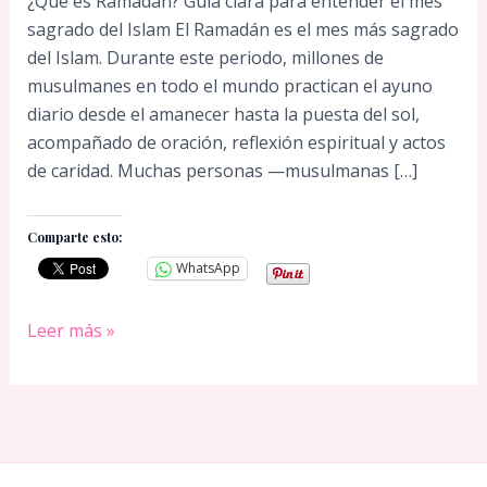
¿Qué es Ramadán? Guía clara para entender el mes
sagrado del Islam El Ramadán es el mes más sagrado
del Islam. Durante este periodo, millones de
musulmanes en todo el mundo practican el ayuno
diario desde el amanecer hasta la puesta del sol,
acompañado de oración, reflexión espiritual y actos
de caridad. Muchas personas —musulmanas […]
Comparte esto:
WhatsApp
¿Qué
Leer más »
es
Ramadán?
Guía
del
mes