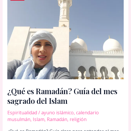
¿Qué es Ramadán? Guía del mes
sagrado del Islam
Espiritualidad
/
ayuno islámico
,
calendario
musulmán
,
Islam
,
Ramadán
,
religión