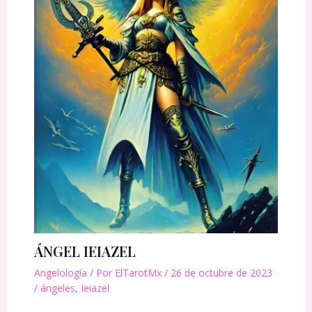
ÁNGEL IEIAZEL
Angelología
/ Por
ElTarotMx
/
26 de octubre de 2023
/
ángeles
,
Ieiazel