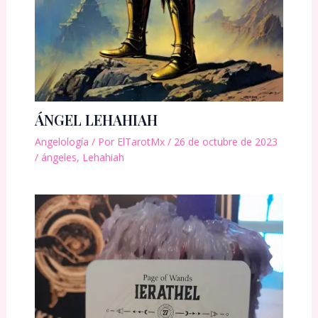
ÁNGEL LEHAHIAH
Angelología
/ Por
ElTarotMx
/
26 de octubre de 2023
/
ángeles
,
Lehahiah