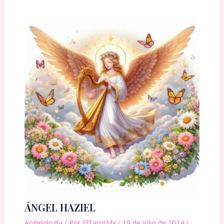
ÁNGEL HAZIEL
Angelología
/ Por
ElTarotMx
/
19 de julio de 2024
/