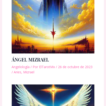
ÁNGEL MIZRAEL
Angelología
/ Por
ElTarotMx
/
26 de octubre de 2023
/
Aries
,
Mizrael