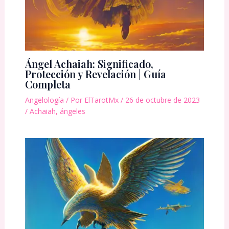
Ángel Achaiah: Significado,
Protección y Revelación | Guía
Completa
Angelología
/ Por
ElTarotMx
/
26 de octubre de 2023
/
Achaiah
,
ángeles