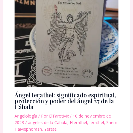
Ángel Ierathel: significado espiritual,
protección y poder del ángel 27 de la
Cábala
Angelología
/ Por
ElTarotMx
/
10 de noviembre de
2023
/
ángeles de la Cábala
,
Hierathel
,
Ierathel
,
Shem
HaMephorash
,
Yeretel