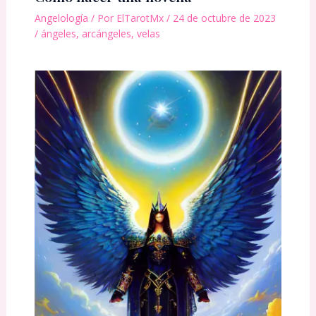
Angelología
/ Por
ElTarotMx
/
24 de octubre de 2023
/
ángeles
,
arcángeles
,
velas