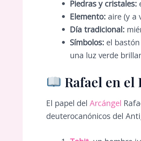
Piedras y cristales:
e
Elemento:
aire (y a 
Día tradicional:
miér
Símbolos:
el bastón 
una luz verde brilla
Rafael en el 
El papel del
Arcángel
Rafae
deuterocanónicos del Anti