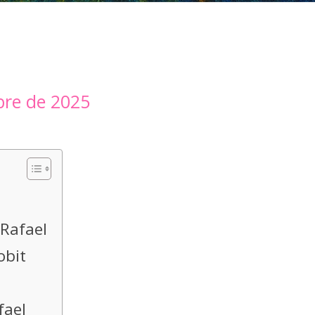
bre de 2025
 Rafael
obit
fael