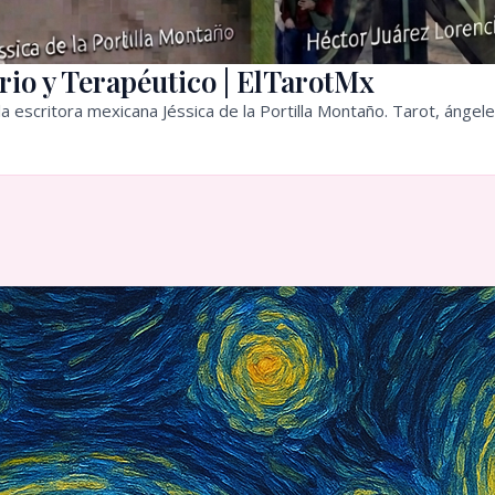
rio y Terapéutico | ElTarotMx
a escritora mexicana Jéssica de la Portilla Montaño. Tarot, ángele