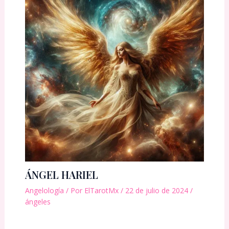
ÁNGEL HARIEL
Angelología
/ Por
ElTarotMx
/
22 de julio de 2024
/
ángeles