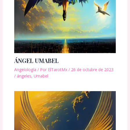
ÁNGEL UMABEL
Angelología
/ Por
ElTarotMx
/
26 de octubre de 2023
/
ángeles
,
Umabel