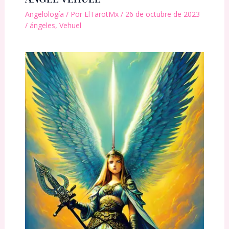
Angelología
/ Por
ElTarotMx
/
26 de octubre de 2023
/
ángeles
,
Vehuel