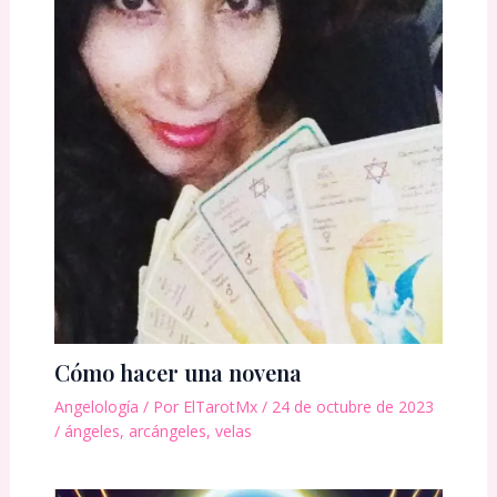
Cómo hacer una novena
Angelología
/ Por
ElTarotMx
/
24 de octubre de 2023
/
ángeles
,
arcángeles
,
velas