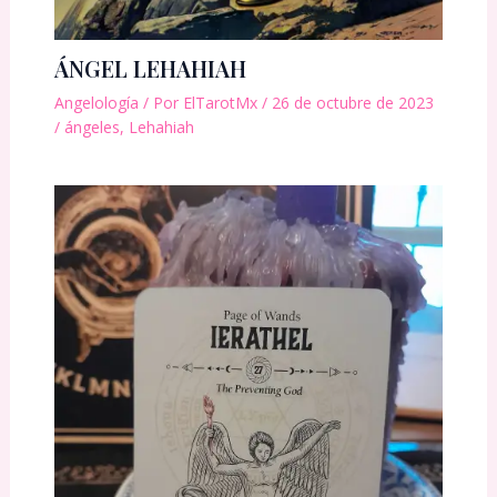
ÁNGEL LEHAHIAH
Angelología
/ Por
ElTarotMx
/
26 de octubre de 2023
/
ángeles
,
Lehahiah