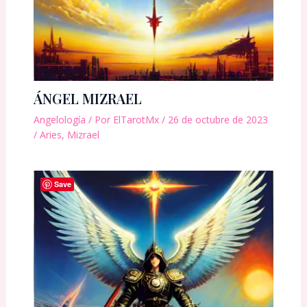
ÁNGEL MIZRAEL
Angelología
/ Por
ElTarotMx
/
26 de octubre de 2023
/
Aries
,
Mizrael
Save