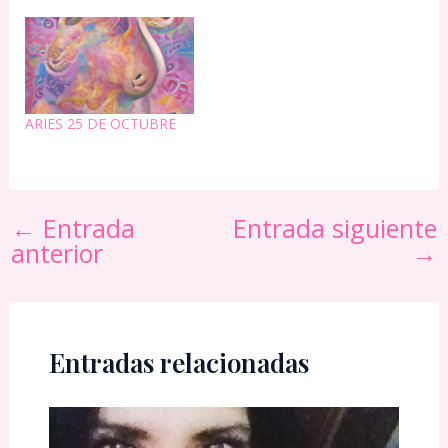
victoria y paz. Te permite
oprimirnos. Trae Victoria.
ser valiente con tus
También atrae
talentos.
prosperidad a través de
dignidad mejorada.
ARIES 25 DE OCTUBRE
←
Entrada
Entrada siguiente
anterior
→
Entradas relacionadas