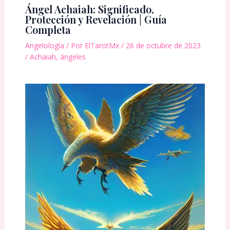
Ángel Achaiah: Significado,
Protección y Revelación | Guía
Completa
Angelología
/ Por
ElTarotMx
/
26 de octubre de 2023
/
Achaiah
,
ángeles