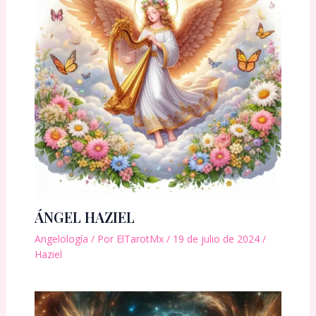
ÁNGEL HAZIEL
Angelología
/ Por
ElTarotMx
/
19 de julio de 2024
/
Haziel