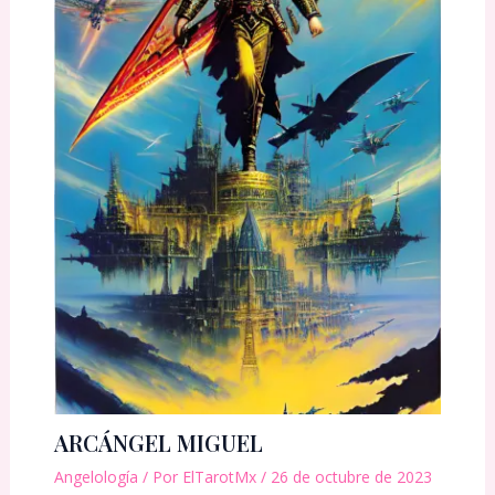
ARCÁNGEL MIGUEL
Angelología
/ Por
ElTarotMx
/
26 de octubre de 2023