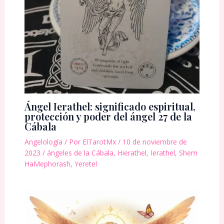
Ángel Ierathel: significado espiritual,
protección y poder del ángel 27 de la
Cábala
Angelología
/ Por
ElTarotMx
/
10 de noviembre de
2023
/
ángeles de la Cábala
,
Hierathel
,
Ierathel
,
Shem
HaMephorash
,
Yeretel